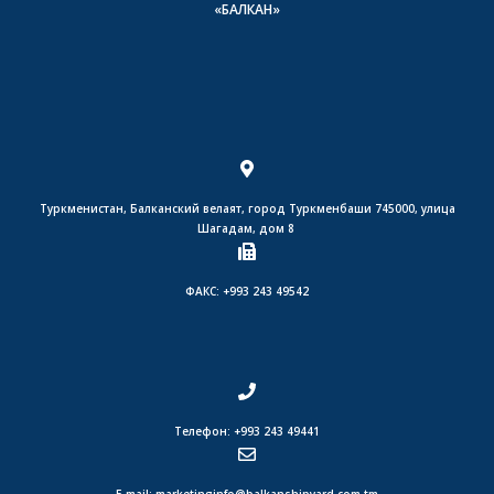
«БАЛКАН»
Туркменистан, Балканский велаят, город Туркменбаши 745000, улица
Шагадам, дом 8
ФАКС: +993 243 49542
Телефон: +993 243 49441
E-mail: marketinginfo@balkanshipyard.com.tm