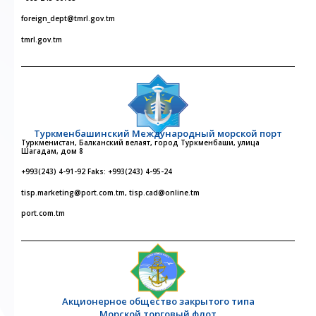
foreign_dept@tmrl.gov.tm
tmrl.gov.tm
Туркменбашинский Международный морской порт
Туркменистан, Балканский велаят, город Туркменбаши, улица
Шагадам, дом 8
+993(243) 4-91-92 Faks: +993(243) 4-95-24
tisp.marketing@port.com.tm, tisp.cad@online.tm
port.com.tm
Акционерное общество закрытого типа
Морской торговый флот