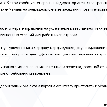
а. Об этом сообщил генеральный директор Агентства трансп
хан Чакыев на очередном онлайн-заседании правительства
а, эти меры направлены на укрепление материально-технич
лучшенных условий для работников отрасли.
енту Туркменистана Сердару Бердымухамедову предложение
ость этих работ для эффективного функционирования отрас
 полного использования потенциала железнодорожной сет
вие с требованиями времени.
дернизации объекта и поручил Агентству приступить к реал
0