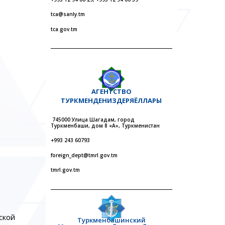
tca@sanly.tm
tca.gov.tm
АГЕНТСТВО
ТУРКМЕНДЕНИЗДЕРЯЁЛЛАРЫ
745000 Улица Шагадам, город
Туркменбаши, дом 8 «А», Туркменистан
+993 243 60793
foreign_dept@tmrl.gov.tm
tmrl.gov.tm
ской
Туркменбашинский