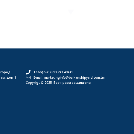
 город
Телефон: +993 243 49441
дам, дом 8
E-mail: marketinginfo@balkanshipyard.com.tm
Copyrigt © 2025. Все права защищены