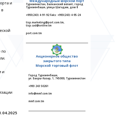
Международный морской порт
орта и
Туркменистан, Балканский велаят, город
Туркменбаши, улица Шагадам, дом 8
 в
+993(243) 4-91-92 Faks: +993(243) 4-95-24
tisp.marketing@port.com.tm,
tisp.cad@online.tm
еской
port.com.tm
 по
Акционерное общество
ли.
закрытого типа
Морской торговый флот
и и
Город Туркменбаши,
ул. Бахры-Хазар, 1, 745000, Туркменистан
+993 243 50261
изации
info@mmf.com.tm
mmf.com.tm
1.04.2025