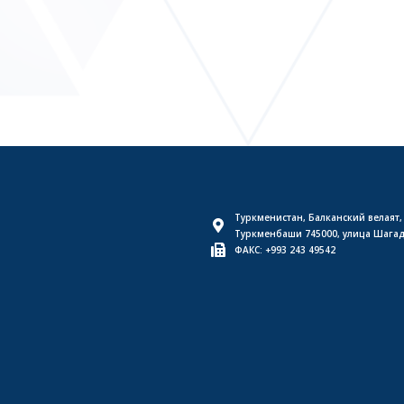
Туркменистан, Балканский велаят,
Туркменбаши 745000, улица Шага
ФАКС: +993 243 49542