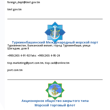
foreign_dept@tmrl.gov.tm
tmrl.gov.tm
Туркменбашинский Международный морской порт
Туркменистан, Балканский велаят, город Туркменбаши, улица
Шагадам, дом 8
+993(243) 4-91-92 Faks: +993(243) 4-95-24
tisp.marketing@port.com.tm, tisp.cad@online.tm
port.com.tm
Акционерное общество закрытого типа
Морской торговый флот