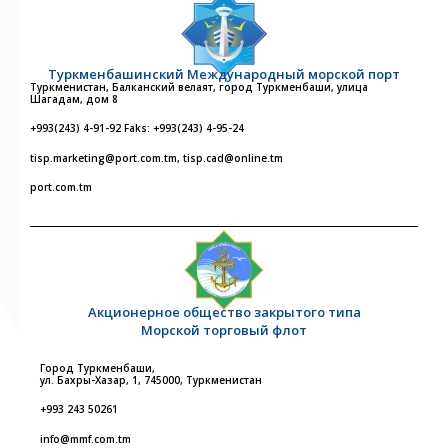
Туркменбашинский Международный морской порт
Туркменистан, Балканский велаят, город Туркменбаши, улица
Шагадам, дом 8
+993(243) 4-91-92 Faks: +993(243) 4-95-24
tisp.marketing@port.com.tm, tisp.cad@online.tm
port.com.tm
Акционерное общество закрытого типа
Морской торговый флот
Город Туркменбаши,
ул. Бахры-Хазар, 1, 745000, Туркменистан
+993 243 50261
info@mmf.com.tm