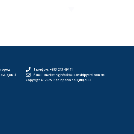
 город
Телефон: +993 243 49441
дам, дом 8
E-mail: marketinginfo@balkanshipyard.com.tm
Copyrigt © 2025. Все права защищены