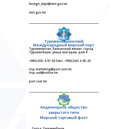
foreign_dept@tmrl.gov.tm
tmrl.gov.tm
Туркменбашинский
Международный морской порт
Туркменистан, Балканский велаят, город
Туркменбаши, улица Шагадам, дом 8
+993(243) 4-91-92 Faks: +993(243) 4-95-24
tisp.marketing@port.com.tm,
tisp.cad@online.tm
port.com.tm
Акционерное общество
закрытого типа
Морской торговый флот
Город Туркменбаши,