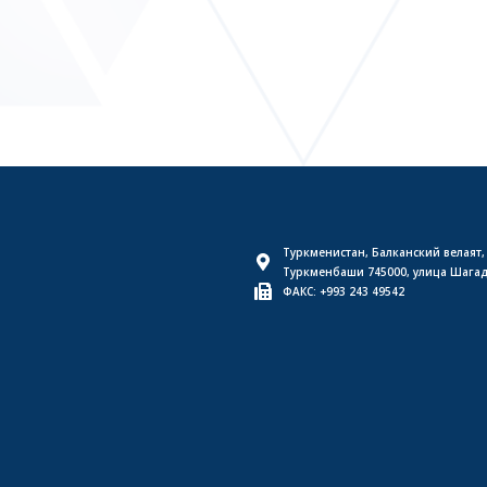
Туркменистан, Балканский велаят,
Туркменбаши 745000, улица Шага
ФАКС: +993 243 49542