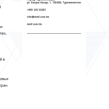
ул. Бахры-Хазар, 1, 745000, Туркменистан
й
+993 243 50261
info@mmf.com.tm
mmf.com.tm
 и
тво,
й в
ловых
тран.