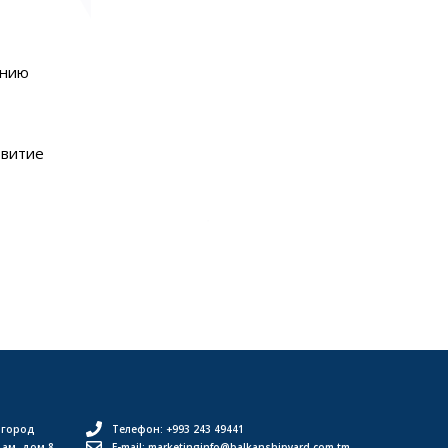
ению
звитие
 город
Телефон: +993 243 49441
дам, дом 8
E-mail: marketinginfo@balkanshipyard.com.tm