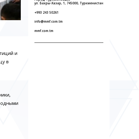
ул. Бахры-Хазар, 1, 745000, Туркменистан
+993 243 50261
info@mmf.com.tm
mmf.com.tm
тиций и
цу в
ники,
 водными