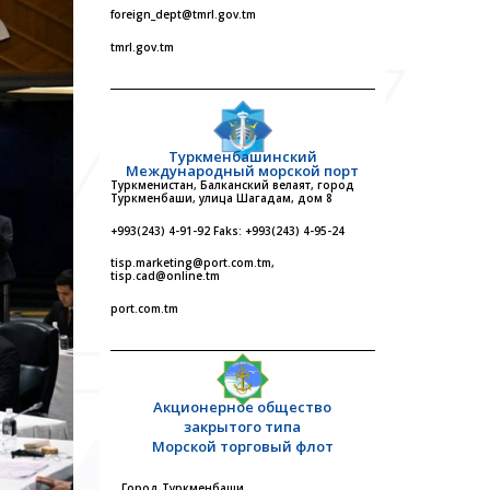
foreign_dept@tmrl.gov.tm
tmrl.gov.tm
Туркменбашинский
Международный морской порт
Туркменистан, Балканский велаят, город
Туркменбаши, улица Шагадам, дом 8
+993(243) 4-91-92 Faks: +993(243) 4-95-24
tisp.marketing@port.com.tm,
tisp.cad@online.tm
port.com.tm
Акционерное общество
закрытого типа
Морской торговый флот
Город Туркменбаши,