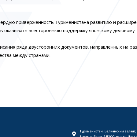
твёрдую приверженность Туркменистана развитию и расшир
ть оказывать всестороннюю поддержку японскому деловому
писания ряда двусторонних документов, направленных на ра
ества между странами.
Туркменистан, Балканский велаят,
Туркменбаши 745000, улица Шага