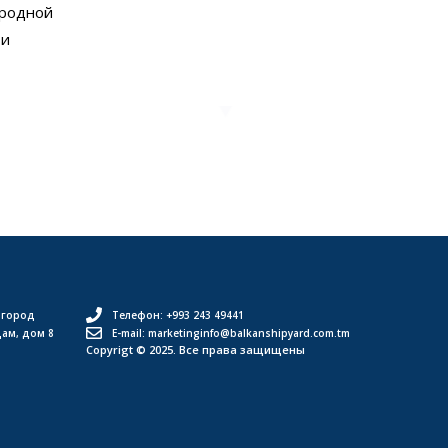
ародной
 и
 город
Телефон: +993 243 49441
дам, дом 8
E-mail: marketinginfo@balkanshipyard.com.tm
Copyrigt © 2025. Все права защищены