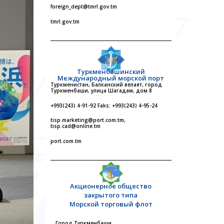
foreign_dept@tmrl.gov.tm
tmrl.gov.tm
Туркменбашинский
Международный морской порт
Туркменистан, Балканский велаят, город
Туркменбаши, улица Шагадам, дом 8
+993(243) 4-91-92 Faks: +993(243) 4-95-24
tisp.marketing@port.com.tm,
tisp.cad@online.tm
port.com.tm
Акционерное общество
закрытого типа
Морской торговый флот
Город Туркменбаши,