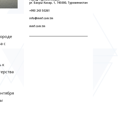
ул. Бахры-Хазар, 1, 745000, Туркменистан
+993 243 50261
info@mmf.com.tm
mmf.com.tm
городе
а с
ь к
терства
ентября
ты