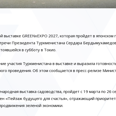
й выставке GREENxEXPO 2027, которая пройдет в японском 
 встречи Президента Туркменистана Сердара Бердымухамедов
тоявшейся в субботу в Токио.
ие участия Туркменистана в выставке и выразила готовност
ного проведения. Об этом сообщается в пресс-релизе Минис
ародная выставка садоводства, пройдет с 19 марта по 26 с
лен «Пейзаж будущего для счастья», отражающий приорите
 продвижения зеленой экономики.