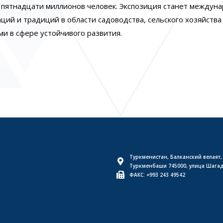
о пятнадцати миллионов человек. Экспозиция станет междун
ий и традиций в области садоводства, сельского хозяйства
ми в сфере устойчивого развития.
Туркменистан, Балканский велаят,
Туркменбаши 745000, улица Шага
ФАКС: +993 243 49542