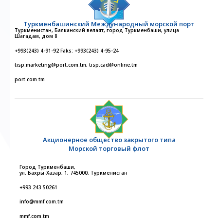
Туркменбашинский Международный морской порт
Туркменистан, Балканский велаят, город Туркменбаши, улица
Шагадам, дом 8
+993(243) 4-91-92 Faks: +993(243) 4-95-24
tisp.marketing@port.com.tm, tisp.cad@online.tm
port.com.tm
Акционерное общество закрытого типа
Морской торговый флот
Город Туркменбаши,
ул. Бахры-Хазар, 1, 745000, Туркменистан
+993 243 50261
info@mmf.com.tm
mmf.com.tm