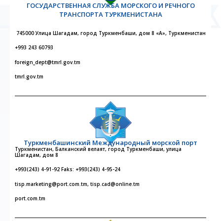
ГОСУДАРСТВЕННАЯ СЛУЖБА МОРСКОГО И РЕЧНОГО
ТРАНСПОРТА ТУРКМЕНИСТАНА
745000 Улица Шагадам, город Туркменбаши, дом 8 «А», Туркменистан
+993 243 60793
foreign_dept@tmrl.gov.tm
tmrl.gov.tm
Туркменбашинский Международный морской порт
Туркменистан, Балканский велаят, город Туркменбаши, улица
Шагадам, дом 8
+993(243) 4-91-92 Faks: +993(243) 4-95-24
tisp.marketing@port.com.tm, tisp.cad@online.tm
port.com.tm