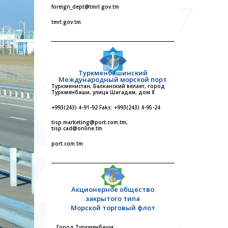
foreign_dept@tmrl.gov.tm
tmrl.gov.tm
Туркменбашинский
Международный морской порт
Туркменистан, Балканский велаят, город
Туркменбаши, улица Шагадам, дом 8
+993(243) 4-91-92 Faks: +993(243) 4-95-24
tisp.marketing@port.com.tm,
tisp.cad@online.tm
port.com.tm
Акционерное общество
закрытого типа
Морской торговый флот
Город Туркменбаши,