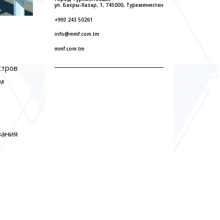
ул. Бахры-Хазар, 1, 745000, Туркменистан
+993 243 50261
info@mmf.com.tm
mmf.com.tm
стров
м
вания