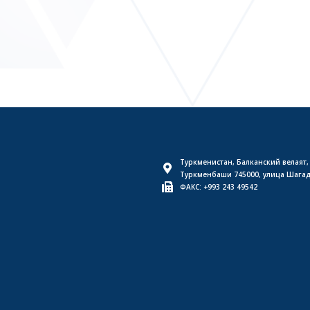
Туркменистан, Балканский велаят,
Туркменбаши 745000, улица Шага
ФАКС: +993 243 49542