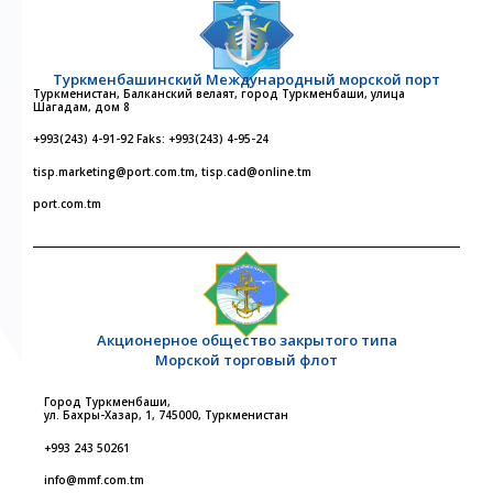
Туркменбашинский Международный морской порт
Туркменистан, Балканский велаят, город Туркменбаши, улица
Шагадам, дом 8
+993(243) 4-91-92 Faks: +993(243) 4-95-24
tisp.marketing@port.com.tm, tisp.cad@online.tm
port.com.tm
Акционерное общество закрытого типа
Морской торговый флот
Город Туркменбаши,
ул. Бахры-Хазар, 1, 745000, Туркменистан
+993 243 50261
info@mmf.com.tm