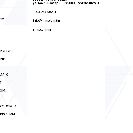
ул. Бахры-Хазар, 1, 745000, Туркменистан
+993 243 50261
им
info@mmf.com.tm
mmf.com.tm
звития
ии.
ия с
и
ом.
оюзом и
вижении