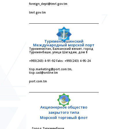
foreign_dept@tmrl.gov.tm
tmrl.gov.tm
Туркменбашинский
Международный морской порт
Туркменистан, Балканский велаят, город
Туркменбаши, улица Шагадам, дом 8
+993(243) 4-91-92 Faks: +993(243) 4-95-24
tisp.marketing@port.com.tm,
tisp.cad@online.tm
port.com.tm
Акционерное общество
закрытого типа
Морской торговый флот
Город Туркменбаши,