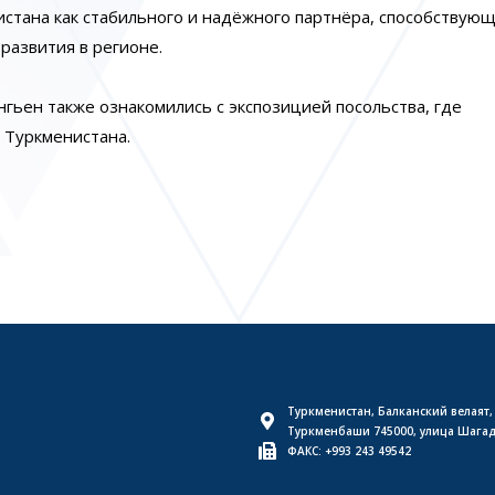
стана как стабильного и надёжного партнёра, способствую
развития в регионе.
ьен также ознакомились с экспозицией посольства, где
 Туркменистана.
Туркменистан, Балканский велаят,
Туркменбаши 745000, улица Шага
ФАКС: +993 243 49542