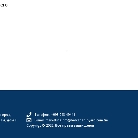
щего
 город
Телефон: +993 243 49441
дам, дом 8
E-mail: marketinginfo@balkanshipyard.com.tm
Copyrigt © 2026. Все права защищены