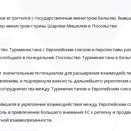
нов встретился с государственным министром Бельгии, бывш
мьер-министром страны Шарлем Мишелем в Посольстве
ство Туркменистана с Европейским союзом и перспективы ра
 сообщило в понедельник Посольство Туркменистана в Бельг
т значительным потенциалом для расширения взаимодейств
влениям, и подчеркнули важность дальнейшего укрепления 
 сотрудничества между Туркменистаном и Европейским союз
 Мишеля в укрепление взаимодействия между Европейским с
оль в привлечении большего внимания ЕС к региону и прод
тной взаимосвязанности.