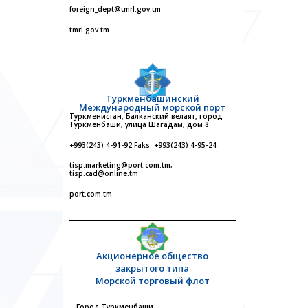
foreign_dept@tmrl.gov.tm
tmrl.gov.tm
Туркменбашинский
Международный морской порт
Туркменистан, Балканский велаят, город
Туркменбаши, улица Шагадам, дом 8
+993(243) 4-91-92 Faks: +993(243) 4-95-24
tisp.marketing@port.com.tm,
tisp.cad@online.tm
port.com.tm
Акционерное общество
закрытого типа
Морской торговый флот
Город Туркменбаши,