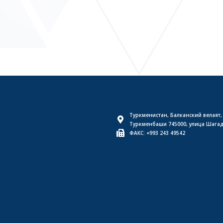
Туркменистан, Балканский велаят,
Туркменбаши 745000, улица Шага
ФАКС: +993 243 49542