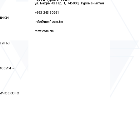
ул. Бахры-Хазар, 1, 745000, Туркменистан
+993 243 50261
лики
info@mmf.com.tm
mmf.com.tm
тана
ссия –
ического