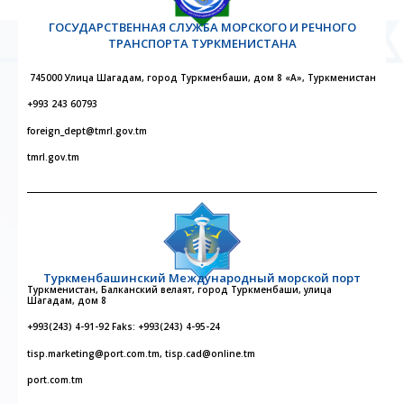
ГОСУДАРСТВЕННАЯ СЛУЖБА МОРСКОГО И РЕЧНОГО
ТРАНСПОРТА ТУРКМЕНИСТАНА
745000 Улица Шагадам, город Туркменбаши, дом 8 «А», Туркменистан
+993 243 60793
foreign_dept@tmrl.gov.tm
tmrl.gov.tm
Туркменбашинский Международный морской порт
Туркменистан, Балканский велаят, город Туркменбаши, улица
Шагадам, дом 8
+993(243) 4-91-92 Faks: +993(243) 4-95-24
tisp.marketing@port.com.tm, tisp.cad@online.tm
port.com.tm