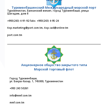
Туркменбашинский Международный морской порт
Туркменистан, Балканский велаят, город Туркменбаши, улица
Шагадам, дом 8
+993(243) 4-91-92 Faks: +993(243) 4-95-24
tisp.marketing@port.com.tm, tisp.cad@online.tm
port.com.tm
Акционерное общество закрытого типа
Морской торговый флот
Город Туркменбаши,
ул. Бахры-Хазар, 1, 745000, Туркменистан
+993 243 50261
info@mmf.com.tm
mmf.com.tm