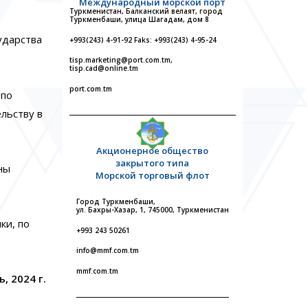
Международный морской порт
Туркменистан, Балканский велаят, город
Туркменбаши, улица Шагадам, дом 8
ударства
+993(243) 4-91-92 Faks: +993(243) 4-95-24
tisp.marketing@port.com.tm,
tisp.cad@online.tm
port.com.tm
 по
льству в
Акционерное общество
закрытого типа
ны
Морской торговый флот
Город Туркменбаши,
ул. Бахры-Хазар, 1, 745000, Туркменистан
ки, по
+993 243 50261
info@mmf.com.tm
mmf.com.tm
, 2024 г.