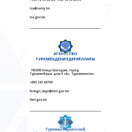
tca@sanly.tm
tca.gov.tm
АГЕНТСТВО
ТУРКМЕНДЕНИЗДЕРЯЁЛЛАРЫ
745000 Улица Шагадам, город
Туркменбаши, дом 8 «А», Туркменистан
+993 243 60793
foreign_dept@tmrl.gov.tm
tmrl.gov.tm
Туркменбашинский