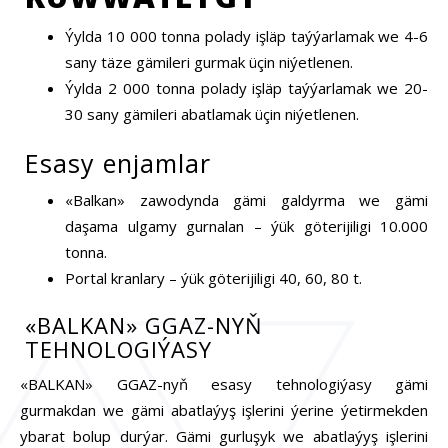
Ýylda 10 000 tonna polady işläp taýýarlamak we 4-6
sany täze gämileri gurmak üçin niýetlenen.
Ýylda 2 000 tonna polady işläp taýýarlamak we 20-
30 sany gämileri abatlamak üçin niýetlenen.
Esasy enjamlar
«Balkan» zawodynda gämi galdyrma we gämi
daşama ulgamy gurnalan – ýük göterijiligi 10.000
tonna.
Portal kranlary – ýük göterijiligi 40, 60, 80 t.
«BALKAN» GGAZ-NYŇ
TEHNOLOGIÝASY
«BALKAN» GGAZ-nyň esasy tehnologiýasy gämi
gurmakdan we gämi abatlaýyş işlerini ýerine ýetirmekden
ybarat bolup durýar. Gämi gurluşyk we abatlaýyş işlerini