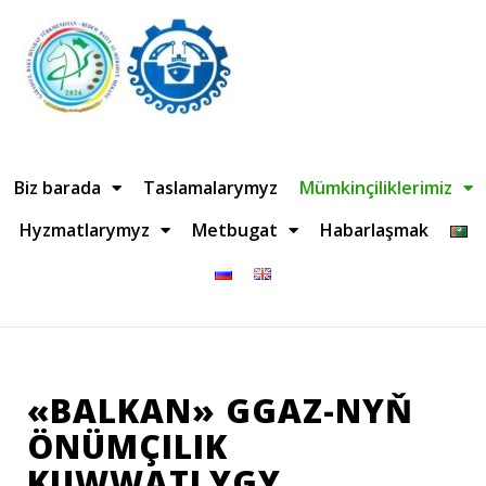
Biz barada
Taslamalarymyz
Mümkinçiliklerimiz
Hyzmatlarymyz
Metbugat
Habarlaşmak
«BALKAN» GGAZ-NYŇ
ÖNÜMÇILIK
KUWWATLYGY