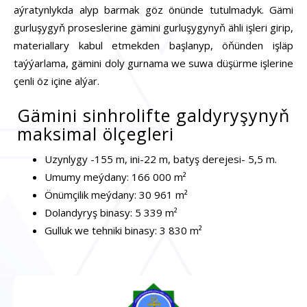
aýratynlykda alyp barmak göz önünde tutulmadyk. Gämi
gurluşygyň proseslerine gämini gurluşygynyň ähli işleri girip,
materiallary kabul etmekden başlanyp, öňünden işläp
taýýarlama, gämini doly gurnama we suwa düşürme işlerine
çenli öz içine alýar.
Gämini sinhrolifte galdyryşynyň
maksimal ölçegleri
Uzynlygy -155 m, ini-22 m, batyş derejesi- 5,5 m.
Umumy meýdany: 166 000 m²
Önümçilik meýdany: 30 961 m²
Dolandyryş binasy: 5 339 m²
Gulluk we tehniki binasy: 3 830 m²