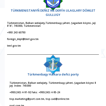
TÜRKMENISTANYŇ DEŇIZ WE DERÝA ULAGLARY DÖWLET
GULLUGY
Türkmenistan, Balkan welaýaty,Türkmenbaşy şäheri, Şagadam köçesi, jaý
8″A”, 745000, Türkmenistan
+993 243 60793
foreign_dept@tmrl.gov.tm
tmrl.gov.tm
Türkmenbaşy Halkara deňiz porty
Türkmenistan, Balkan welaýaty, Türkmenbaşy şäheri, Şagadam köçesi 8
jaý. Index: 745000
+993(243) 4-91-92 Faks: +993(243) 4-95-24
tisp.marketing@port.com.tm, tisp.cad@online.tm
port.com.tm