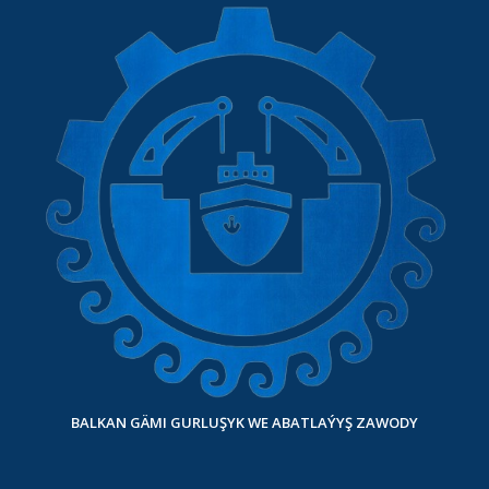
BALKAN GÄMI GURLUŞYK WE ABATLAÝYŞ ZAWODY