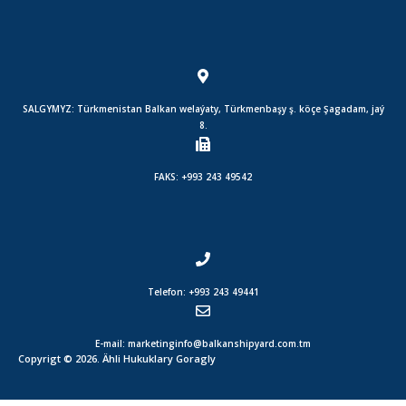
SALGYMYZ: Türkmenistan Balkan welaýaty, Türkmenbaşy ş. köçe Şagadam, jaý
8.
FAKS: +993 243 49542
Telefon: +993 243 49441
E-mail: marketinginfo@balkanshipyard.com.tm
Copyrigt © 2026. Ähli Hukuklary Goragly