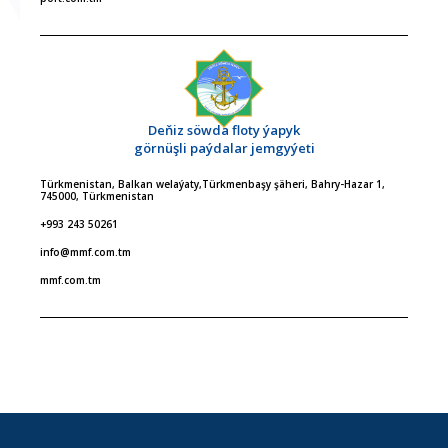
Deňiz söwda floty ýapyk
görnüşli paýdalar jemgyýeti
Türkmenistan, Balkan welaýaty,Türkmenbaşy şäheri, Bahry-Hazar 1,
745000, Türkmenistan
+993 243 50261
info@mmf.com.tm
mmf.com.tm