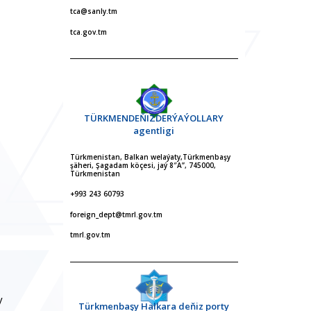
tca@sanly.tm
tca.gov.tm
TÜRKMENDEŇIZDERÝAÝOLLARY
agentligi
Türkmenistan, Balkan welaýaty,Türkmenbaşy
şäheri, Şagadam köçesi, jaý 8″A”, 745000,
Türkmenistan
+993 243 60793
foreign_dept@tmrl.gov.tm
tmrl.gov.tm
y
Türkmenbaşy Halkara deňiz porty