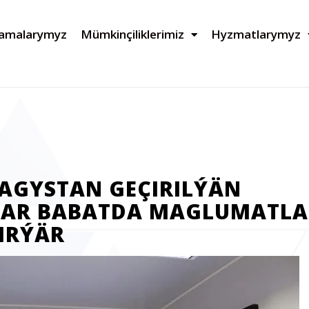
lamalarymyz
Mümkinçiliklerimiz
Hyzmatlarymyz
AGYSTAN GEÇIRILÝÄN
LAR BABATDA MAGLUMATLA
IRÝÄR