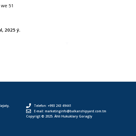
k we 51
l, 2025 ý.
aýaty,
Telefon: +993 243 49441
.
E-mail: marketinginfo@balkanshipyard.com.tm
Copyrigt © 2025. Ähli Hukuklary Goragly