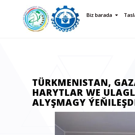
Biz barada
Tas
TÜRKMENISTAN, GAZ
HARYTLAR WE ULAG
ALYŞMAGY ÝEŇILEŞD