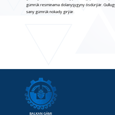
gümrük resminama dolanyşygyny ösdürýär. Gullugy
sany gümrük nokady girýär.
BALKAN GÄMI