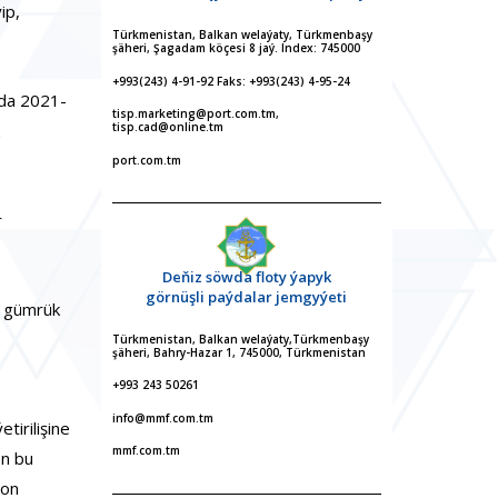
ip,
Türkmenistan, Balkan welaýaty, Türkmenbaşy
şäheri, Şagadam köçesi 8 jaý. Index: 745000
+993(243) 4-91-92 Faks: +993(243) 4-95-24
nda 2021-
tisp.marketing@port.com.tm,
tisp.cad@online.tm
port.com.tm
r
Deňiz söwda floty ýapyk
görnüşli paýdalar jemgyýeti
y gümrük
Türkmenistan, Balkan welaýaty,Türkmenbaşy
şäheri, Bahry-Hazar 1, 745000, Türkmenistan
+993 243 50261
info@mmf.com.tm
irilişine
mmf.com.tm
en bu
ron