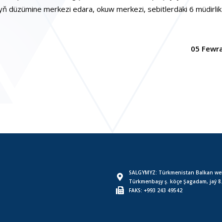
ň düzümine merkezi edara, okuw merkezi, sebitlerdäki 6 müdirli
05 Fewra
SALGYMYZ: Türkmenistan Balkan wel
Türkmenbaşy ş. köçe Şagadam, jaý 8
FAKS: +993 243 49542