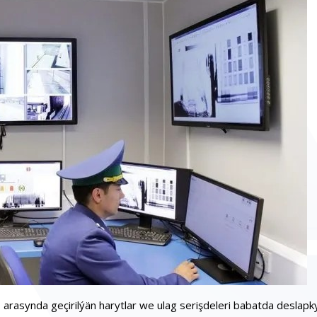
rasynda geçirilýän harytlar we ulag serişdeleri babatda deslapk