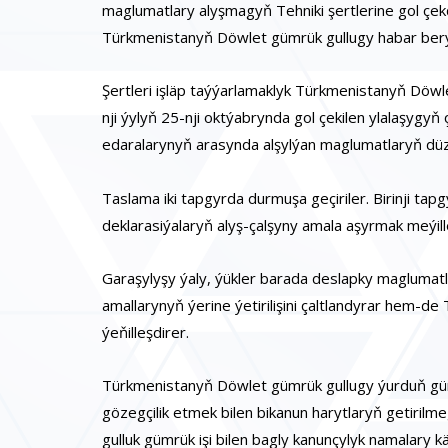
maglumatlary alyşmagyň Tehniki şertlerine gol çekd
Türkmenistanyň Döwlet gümrük gullugy habar berý
Şertleri işläp taýýarlamaklyk Türkmenistanyň Döwl
nji ýylyň 25-nji oktýabrynda gol çekilen ylalaşygy
edaralarynyň arasynda alşylýan maglumatlaryň düzümi
Taslama iki tapgyrda durmuşa geçiriler. Birinji tap
deklarasiýalaryň alyş-çalşyny amala aşyrmak meýille
Garaşylyşy ýaly, ýükler barada deslapky magluma
amallarynyň ýerine ýetirilişini çaltlandyrar hem-de
ýeňilleşdirer.
Türkmenistanyň Döwlet gümrük gullugy ýurduň gümrü
gözegçilik etmek bilen bikanun harytlaryň getirilme
gulluk gümrük işi bilen bagly kanunçylyk namalary 