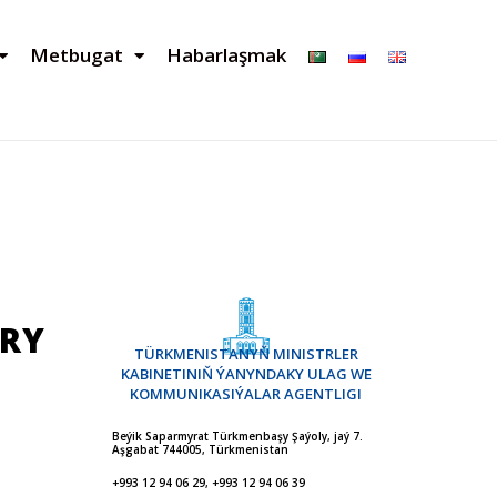
Metbugat
Habarlaşmak
RY
TÜRKMENISTANYŇ MINISTRLER
KABINETINIŇ ÝANYNDAKY ULAG WE
KOMMUNIKASIÝALAR AGENTLIGI
Beýik Saparmyrat Türkmenbaşy Şaýoly, jaý 7.
Aşgabat 744005, Türkmenistan
+993 12 94 06 29, +993 12 94 06 39