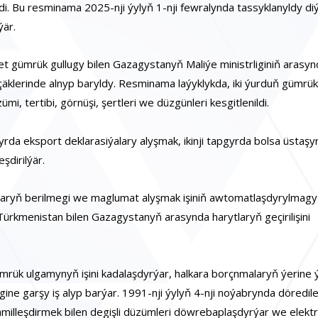
i. Bu resminama 2025-nji ýylyň 1-nji fewralynda tassyklanyldy diý
är.
et gümrük gullugy bilen Gazagystanyň Maliýe ministrliginiň arasy
ň çäklerinde alnyp baryldy. Resminama laýyklykda, iki ýurduň gümrük
, tertibi, görnüşi, şertleri we düzgünleri kesgitlenildi.
gyrda eksport deklarasiýalary alyşmak, ikinji tapgyrda bolsa üstaşy
şdirilýär.
tlaryň berilmegi we maglumat alyşmak işiniň awtomatlaşdyrylmag
 Türkmenistan bilen Gazagystanyň arasynda harytlaryň geçirilişini
k ulgamynyň işini kadalaşdyrýar, halkara borçnmalaryň ýerine ýet
gine garşy iş alyp barýar. 1991-nji ýylyň 4-nji noýabrynda döredil
kämilleşdirmek bilen degişli düzümleri döwrebaplaşdyrýar we elekt