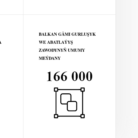
BALKAN GÄMI GURLUŞYK
A
WE ABATLAÝYŞ
ZAWODYNYŇ UMUMY
MEÝDANY