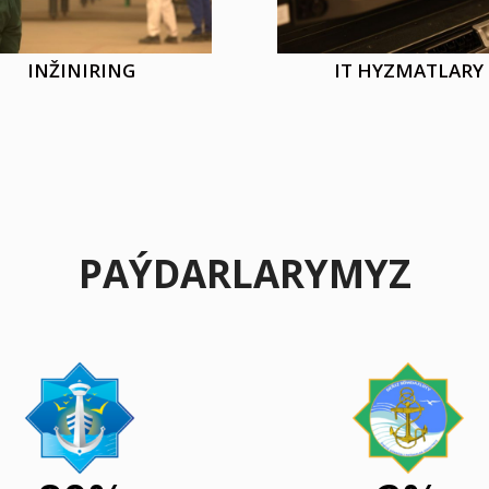
INŽINIRING
IT HYZMATLARY
PAÝDARLARYMYZ