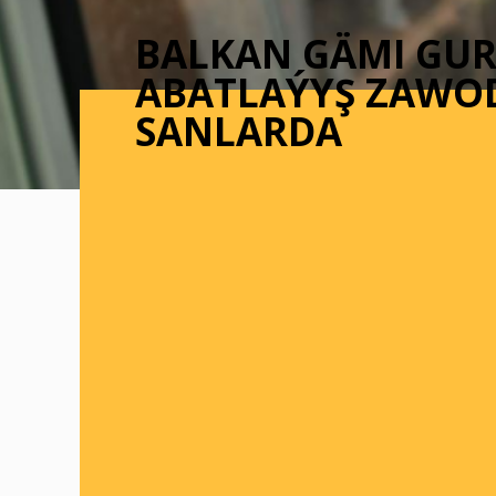
BALKAN GÄMI GU
ABATLAÝYŞ ZAWO
SANLARDA