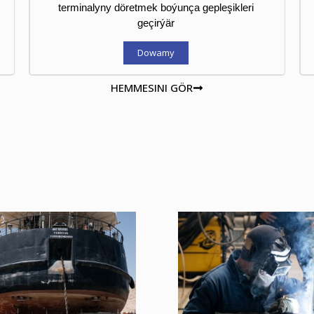
Merkezi Aziýa maýa goýumlaryny
dowam etdirer
Dowamy
HEMMESINI GÖR