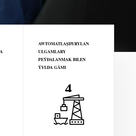
AWTOMATLAŞDYRYLAN
A
ULGAMLARY
PEÝDALANMAK BILEN
ÝYLDA GÄMI
4