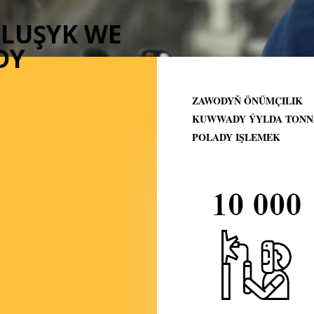
RLUŞYK WE
DY
ZAWODYŇ ÖNÜMÇILIK
KUWWADY ÝYLDA TONN
POLADY IŞLEMEK