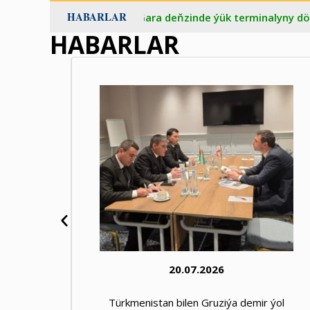
HABARLAR
e ýük terminalyny döretmek boýunça gepleşikleri geçirýär
17
HABARLAR
17.07.2026
 ýol
Türkmenistan Gara deňzinde ýük