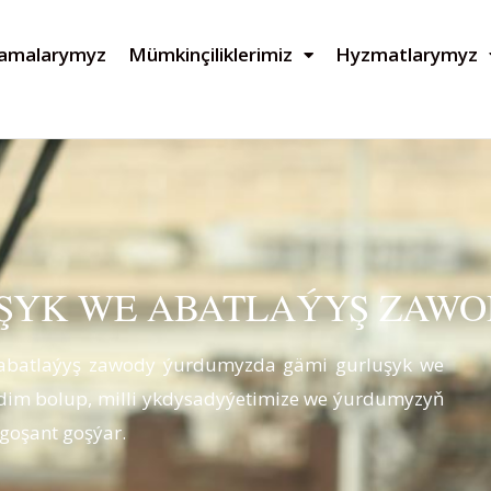
lamalarymyz
Mümkinçiliklerimiz
Hyzmatlarymyz
ŞYK WE ABATLAÝYŞ ZAWO
 abatlaýyş zawody ýurdumyzda gämi gurluşyk we
ädim bolup, milli ykdysadyýetimize we ýurdumyzyň
goşant goşýar.