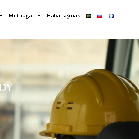
Metbugat
Habarlaşmak
DY