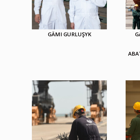
GÄMI GURLUŞYK
G
ABA