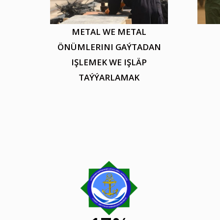
METAL WE METAL
ÖNÜMLERINI GAÝTADAN
IŞLEMEK WE IŞLÄP
TAÝÝARLAMAK