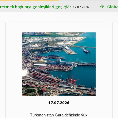
ÝB “Global Gateway”-iň çäklerinde Merkezi Aziý
.07.2026
16.07.2026
ÝB “Global Gateway”-iň çäklerinde