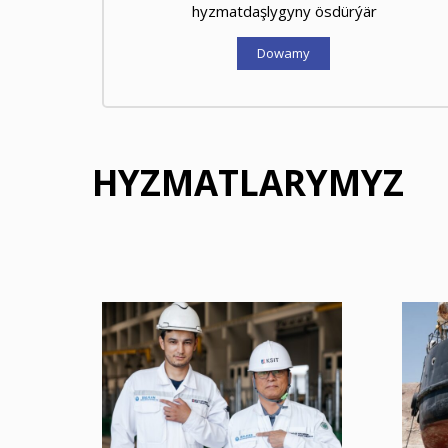
terminalyny döretmek boýunça gepleşikleri
geçirýär
Dowamy
HYZMATLARYMYZ