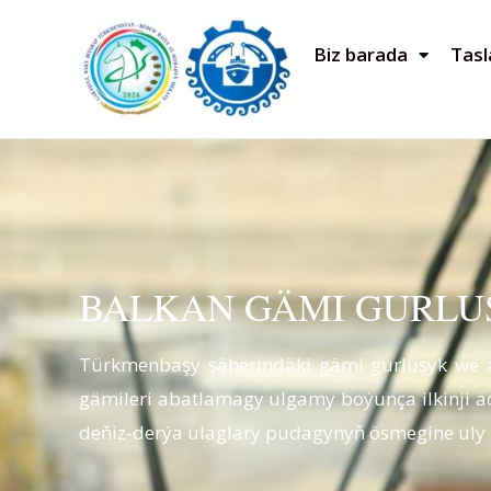
Biz barada
Tas
BALKAN GÄMI GURLU
Türkmenbaşy şäherindäki gämi gurluşyk we
gämileri abatlamagy ulgamy boýunça ilkinji 
deňiz-derýa ulaglary pudagynyň ösmegine uly 