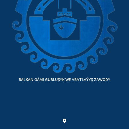
BALKAN GÄMI GURLUŞYK WE ABATLAÝYŞ ZAWODY