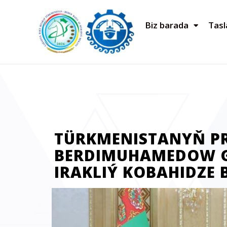
Biz barada
Tas
TÜRKMENISTANYŇ PR
BERDIMUHAMEDOW G
IRAKLIÝ KOBAHIDZE 