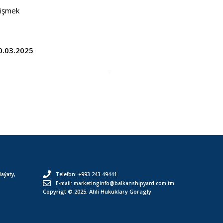
nişmek
0.03.2025
aýaty,
Telefon: +993 243 49441
.
E-mail: marketinginfo@balkanshipyard.com.tm
Copyrigt © 2025. Ähli Hukuklary Goragly