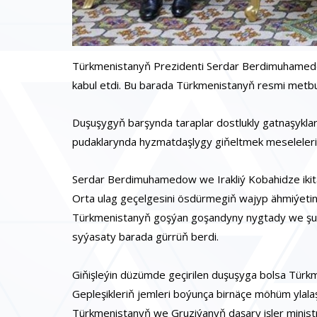
Türkmenistanyň Prezidenti Serdar Berdimuhamedow
kabul etdi. Bu barada Türkmenistanyň resmi metb
Duşuşygyň barşynda taraplar dostlukly gatnaşyklar
pudaklarynda hyzmatdaşlygy giňeltmek meselelerini
Serdar Berdimuhamedow we Irakliý Kobahidze ikit
Orta ulag geçelgesini ösdürmegiň wajyp ähmiýetini
Türkmenistanyň goşýan goşandyny nygtady we şunu
syýasaty barada gürrüň berdi.
Giňişleýin düzümde geçirilen duşuşyga bolsa Türkm
Gepleşikleriň jemleri boýunça birnäçe möhüm ylalaş
Türkmenistanyň we Gruziýanyň daşary işler minist