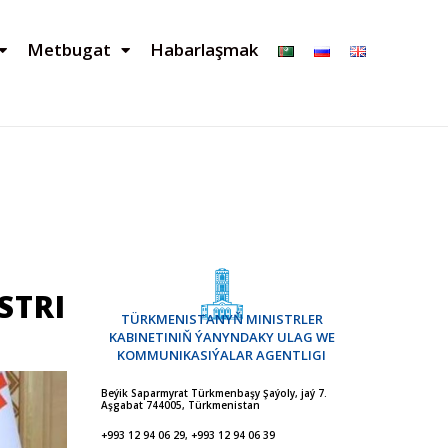
Metbugat
Habarlaşmak
STRI
TÜRKMENISTANYŇ MINISTRLER
KABINETINIŇ ÝANYNDAKY ULAG WE
KOMMUNIKASIÝALAR AGENTLIGI
Beýik Saparmyrat Türkmenbaşy Şaýoly, jaý 7.
Aşgabat 744005, Türkmenistan
+993 12 94 06 29, +993 12 94 06 39