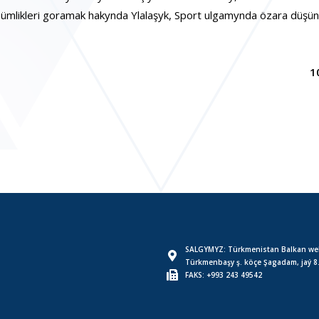
ümlikleri goramak hakynda Ylalaşyk, Sport ulgamynda özara düşü
1
SALGYMYZ: Türkmenistan Balkan wel
Türkmenbaşy ş. köçe Şagadam, jaý 8
FAKS: +993 243 49542