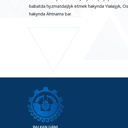
babatda hyzmatdaşlyk etmek hakynda Ylalaşyk, Ös
hakynda Ähtnama bar.
BALKAN GÄMI