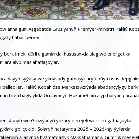
 anna güni Aşgabatda Gruziýanyň Premýer-ministri Irakliý Koba
ugaty habar berýär.
y berkitmek, dürli ulgamlarda, hususan-da ulag we energetika
 ara alyp maslahatlaşdylar.
araplaýyn syýasy we ykdysady gatnaşyklaryň oňyn ösüş depginini
 bellediler. Irakliý Kobahidze Merkezi Aziýada abadançylygy ber
ň bilen baglylykda Gruziýanyň Hökümetiniň alyp barýan parahat
enistanyň we Gruziýanyň ýokary derejeli wekilleri gatnaşdylar.
yklara gol çekildi. Şolaryň hatarynda 2025 – 2026-njy ýyllarda
rlikleriniň arasynda hyzmatdaşlyk Maksatnamasy, Gümrük meselel