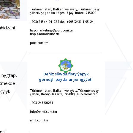
Türkmenistan, Balkan welaýaty, Türkmenbaşy
şäheri, Şagadam köçesi 8 jaý. Index: 745000
+993(243) 4-91-92 Faks: +993(243) 4-95-24
hidzäni
tisp.marketing@port.com.tm,
tisp.cad@online.tm
port.com.tm
Deňiz söwda floty ýapyk
 nygtap,
görnüşli paýdalar jemgyýeti
kitmekde
çylyk
Türkmenistan, Balkan welaýaty,Türkmenbaşy
şäheri, Bahry-Hazar 1, 745000, Türkmenistan
+993 243 50261
info@mmf.com.tm
mmf.com.tm
eri