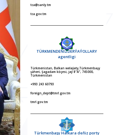
tca@sanly.tm
tca.gov.tm
TÜRKMENDEŇIZDERÝAÝOLLARY
agentligi
Türkmenistan, Balkan welaýaty,Türkmenbaşy
şäheri, Şagadam köçesi, jaý 8″A”, 745000,
Türkmenistan
+993 243 60793
foreign_dept@tmrl.gov.tm
tmrl.gov.tm
Türkmenbaşy Halkara deňiz porty