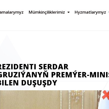
lamalarymyz
Mümkinçiliklerimiz
Hyzmatlarymyz
EZIDENTI SERDAR
RUZIÝANYŇ PREMÝER-MINI
BILEN DUŞUŞDY