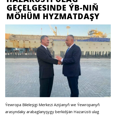
GEÇELGESINDE ÝB-NIŇ
MÖHÜM HYZMATDAŞY
Ýewropa Bileleşigi Merkezi Aziýanyň we Ýewropanyň
arasyndaky arabaglanyşygy berkidýän Hazarüsti ulag