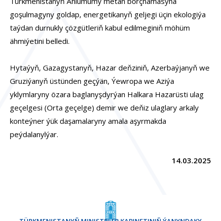
Türkmenistanyň Ählumumy metan borçnamasyna
goşulmagyny goldap, energetikanyň geljegi üçin ekologiýa
taýdan durnukly çözgütleriň kabul edilmeginiň möhüm
ähmiýetini belledi.
Hytaýyň, Gazagystanyň, Hazar deňziniň, Azerbaýjanyň we
Gruziýanyň üstünden geçýän, Ýewropa we Aziýa
yklymlaryny özara baglanyşdyrýan Halkara Hazarüsti ulag
geçelgesi (Orta geçelge) demir we deňiz ulaglary arkaly
konteýner ýük daşamalaryny amala aşyrmakda
peýdalanylýar.
14.03.2025