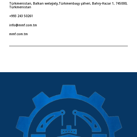
Türkmenistan, Balkan welaýaty,Türkmenbaşy şäheri, Bahry-Hazar 1, 745000,
Türkmenistan
+993 243 50261
info@mmf.com.tm
mmf.com.tm