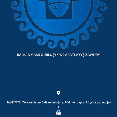
BALKAN GÄMI GURLUŞYK WE ABATLAÝYŞ ZAWODY
SALGYMYZ: Türkmenistan Balkan welaýaty, Türkmenbaşy ş. köçe Şagadam, jaý
8.