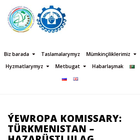
Biz barada
Taslamalarymyz
Mümkinçiliklerimiz
Hyzmatlarymyz
Metbugat
Habarlaşmak
ÝEWROPA KOMISSARY:
TÜRKMENISTAN –
HAZARÜSTI ULAG