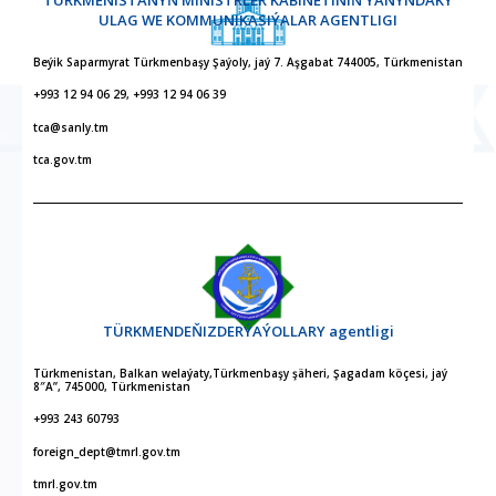
TÜRKMENISTANYŇ MINISTRLER KABINETINIŇ ÝANYNDAKY
ULAG WE KOMMUNIKASIÝALAR AGENTLIGI
Beýik Saparmyrat Türkmenbaşy Şaýoly, jaý 7. Aşgabat 744005, Türkmenistan
+993 12 94 06 29, +993 12 94 06 39
tca@sanly.tm
tca.gov.tm
TÜRKMENDEŇIZDERÝAÝOLLARY agentligi
Türkmenistan, Balkan welaýaty,Türkmenbaşy şäheri, Şagadam köçesi, jaý
8″A”, 745000, Türkmenistan
+993 243 60793
foreign_dept@tmrl.gov.tm
tmrl.gov.tm