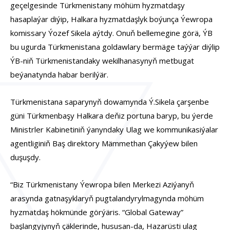
geçelgesinde Türkmenistany möhüm hyzmatdaşy
hasaplaýar diýip, Halkara hyzmatdaşlyk boýunça Ýewropa
komissary Ýozef Sikela aýtdy. Onuň bellemegine görä, ÝB
bu ugurda Türkmenistana goldawlary bermäge taýýar diýlip
ÝB-niň Türkmenistandaky wekilhanasynyň metbugat
beýanatynda habar berilýär.
Türkmenistana saparynyň dowamynda Ý.Sikela çarşenbe
güni Türkmenbaşy Halkara deňiz portuna baryp, bu ýerde
Ministrler Kabinetiniň ýanyndaky Ulag we kommunikasiýalar
agentliginiň Baş direktory Mämmethan Çakyýew bilen
duşuşdy.
“Biz Türkmenistany Ýewropa bilen Merkezi Aziýanyň
arasynda gatnaşyklaryň pugtalandyrylmagynda möhüm
hyzmatdaş hökmünde görýäris. “Global Gateway”
başlangyjynyň çäklerinde, hususan-da, Hazarüsti ulag