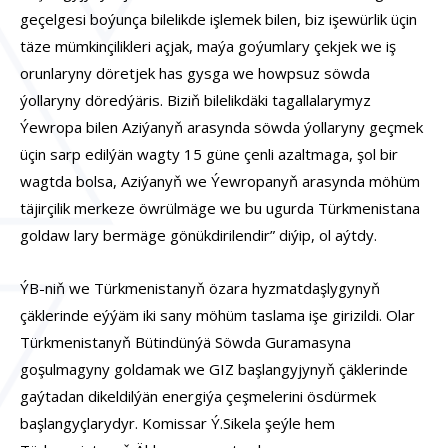
geçelgesi boýunça bilelikde işlemek bilen, biz işewürlik üçin
täze mümkinçilikleri açjak, maýa goýumlary çekjek we iş
orunlaryny döretjek has gysga we howpsuz söwda
ýollaryny döredýäris. Biziň bilelikdäki tagallalarymyz
Ýewropa bilen Aziýanyň arasynda söwda ýollaryny geçmek
üçin sarp edilýän wagty 15 güne çenli azaltmaga, şol bir
wagtda bolsa, Aziýanyň we Ýewropanyň arasynda möhüm
täjirçilik merkeze öwrülmäge we bu ugurda Türkmenistana
goldaw lary bermäge gönükdirilendir” diýip, ol aýtdy.
ÝB-niň we Türkmenistanyň özara hyzmatdaşlygynyň
çäklerinde eýýäm iki sany möhüm taslama işe girizildi. Olar
Türkmenistanyň Bütindünýä Söwda Guramasyna
goşulmagyny goldamak we GIZ başlangyjynyň çäklerinde
gaýtadan dikeldilýän energiýa çeşmelerini ösdürmek
başlangyçlarydyr. Komissar Ý.Sikela şeýle hem