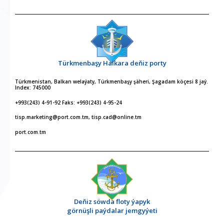
Türkmenbaşy Halkara deňiz porty
Türkmenistan, Balkan welaýaty, Türkmenbaşy şäheri, Şagadam köçesi 8 jaý.
Index: 745000
+993(243) 4-91-92 Faks: +993(243) 4-95-24
tisp.marketing@port.com.tm, tisp.cad@online.tm
port.com.tm
Deňiz söwda floty ýapyk
görnüşli paýdalar jemgyýeti