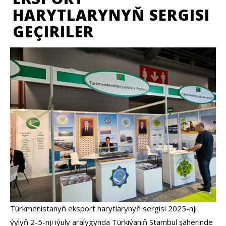
HARYTLARYNYŇ SERGISI
GEÇIRILER
Türkmenistanyň eksport harytlarynyň sergisi 2025-nji
ýylyň 2-5-nji iýuly aralygynda Türkiýäniň Stambul şäherinde