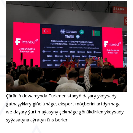
Çäräniň dowamynda Türkmenistanyň daşary ykdysady
gatnaşyklary giňeltmäge, eksport möçberini artdyrmaga
we daşary ýurt maýasyny çekmäge gönükdirilen ykdysady
syýasatyna aýratyn üns berler.