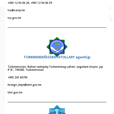
+993 12 94 06 29, +993 12 94 06 39
tca@sanly.tm
tca.gov.tm
TÜRKMENDEŇIZDERÝAÝOLLARY agentligi
Türkmenistan, Balkan welaýaty,Türkmenbaşy şäheri, Şagadam köçesi, jaý
8″A”, 745000, Türkmenistan
+993 243 60793
foreign_dept@tmrl.gov.tm
tmrl.gov.tm