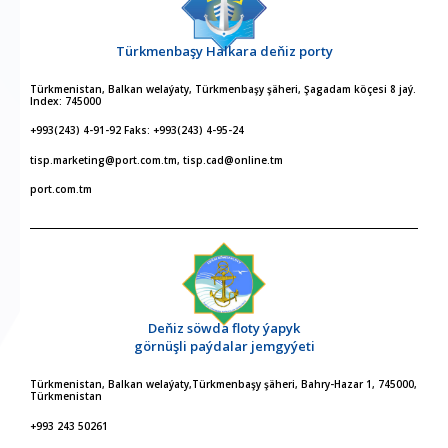
Türkmenbaşy Halkara deňiz porty
Türkmenistan, Balkan welaýaty, Türkmenbaşy şäheri, Şagadam köçesi 8 jaý.
Index: 745000
+993(243) 4-91-92 Faks: +993(243) 4-95-24
tisp.marketing@port.com.tm, tisp.cad@online.tm
port.com.tm
Deňiz söwda floty ýapyk
görnüşli paýdalar jemgyýeti
Türkmenistan, Balkan welaýaty,Türkmenbaşy şäheri, Bahry-Hazar 1, 745000,
Türkmenistan
+993 243 50261