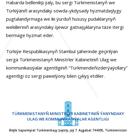
Habarda bellenilişi ýaly, bu sergi Türkmenistanyň we
Türkiýäniň arasyndaky söwda-ykdysady hyzmatdaşlygy
pugtalandyrmaga we iki ýurduň hususy pudaklarynyň
wekilleriniň arasyndaky işewür gatnaşyklaryna täze itergi
bermäge hyzmat eder.
Türkiýe Respublikasynyň Stambul şäherinde geçirilýän
sergä Türkmenistanyň Ministrler Kabinetiniň Ulag we
kommunikasiýalar agentliginiň “Türkmendeňizderýaýollary”
agentligi öz sergi pawelýony bilen çykyş etdiler.
TÜRKMENISTANYŇ MINISTRLER KABINETINIŇ ÝANYNDAKY
ULAG WE KOMMUNIKASIÝALAR AGENTLIGI
Beýik Saparmyrat Türkmenbaşy Şaýoly, jaý 7. Aşgabat 744005, Türkmenistan