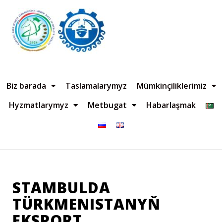
Biz barada
Taslamalarymyz
Mümkinçiliklerimiz
Hyzmatlarymyz
Metbugat
Habarlaşmak
STAMBULDA
TÜRKMENISTANYŇ
EKSPORT