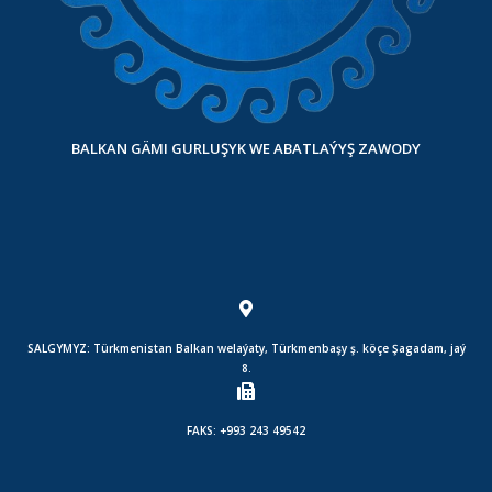
BALKAN GÄMI GURLUŞYK WE ABATLAÝYŞ ZAWODY
SALGYMYZ: Türkmenistan Balkan welaýaty, Türkmenbaşy ş. köçe Şagadam, jaý
8.
FAKS: +993 243 49542