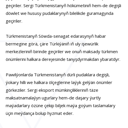
geçiriler. Sergi Türkmenistanyň hökümetiniň hem-de degişli
döwlet we hususy pudaklarynyň bilelikde guramagynda
geçiriler.
Türkmenistanyň Söwda-senagat edarasynyň habar
bermegine görä, çäre Türkiýäniň iň uly işewürlik
merkezleriniň birinde geçiriler we onuň maksady türkmen
önümlerini halkara derejesinde tanyşdyrmakdan ybaratdyr.
Pawilýonlarda Türkmenistanyň dürli pudaklara degişli,
ýokary hilli we halkara ölçeglerine laýyk gelýän önümler
görkeziler. Sergi eksport mümkinçilikleriniň täze
maksatnamalaýyn ugurlary hem-de daşary ýurtly
maýadarlary özüne çekip biljek maýa goýum taslamalary
üçin meýdança bolup hyzmat eder.