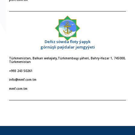
Deňiz söwda floty ýapyk
görnüşli paýdalar jemgyýeti
Türkmenistan, Balkan welaýaty,Türkmenbaşy şäheri, Bahry-Hazar 1, 745000,
Türkmenistan
+993 243 50261
info@mmf.com.tm
mmf.com.tm