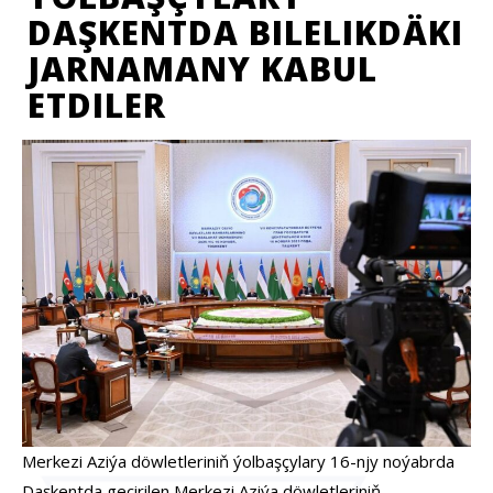
DAŞKENTDA BILELIKDÄKI
JARNAMANY KABUL
ETDILER
Merkezi Aziýa döwletleriniň ýolbaşçylary 16-njy noýabrda
Daşkentda geçirilen Merkezi Aziýa döwletleriniň