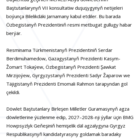
Baştutanlarynyň VII konsultatiw duşuşygynyň netijeleri
boýunça Bilelikdäki Jarnamany kabul etdiler. Bu barada
Özbegistanyň Prezidentiniň resmi metbugat gullugy habar
berýär.
Resminama Türkmenistanyň Prezidentiniň Serdar
Berdimuhamedow, Gazagystanyň Prezidenti Kasym-
Žomart Tokaýew, Özbegistanyň Prezidenti Şawkat
Mirzijoýew, Gyrgyzystanyň Prezidenti Sadyr Žaparow we
Täjigistanyň Prezidenti Emomali Rahmon tarapyndan gol
çekildi.
Döwlet Baştutanlary Birleşen Milletler Guramasynyň agza
döwletlerine ýüzlenme edip, 2027–2028-nji ýyllar üçin BMG
Howpsyzlyk Geňeşiniň hemişelik däl agzalygyna Gyrgyz
Respublikasynyň kandidatyrasyny goldamak baradaky