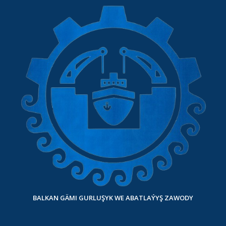
BALKAN GÄMI GURLUŞYK WE ABATLAÝYŞ ZAWODY