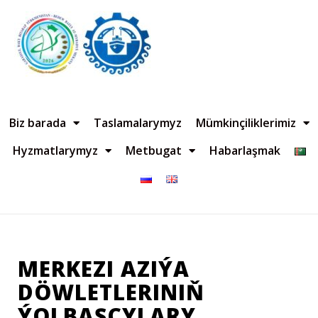
Biz barada
Taslamalarymyz
Mümkinçiliklerimiz
Hyzmatlarymyz
Metbugat
Habarlaşmak
MERKEZI AZIÝA
DÖWLETLERINIŇ
ÝOLBAŞÇYLARY