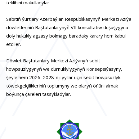
teklibini makulladylar.
Sebitiň ýurtlary Azerbaýjan Respublikasynyň Merkezi Aziýa
döwletleriniň Baştutanlarynyň VII konsultatiw duşuşygyna
doly hukukly agzasy bolmagy baradaky karary hem kabul
etdiler.
Döwlet Baştutanlary Merkezi Aziýanyň sebit
howpsuzlygynyň we durnuklylygynyň Konsepsiýasyny,
şeýle hem 2026–2028-nji ýyllar üçin sebit howpsuzlyk
töwekgelçilikleriniň toplumyny we olaryň öňüni almak
boýunça çäreleri tassykladylar.