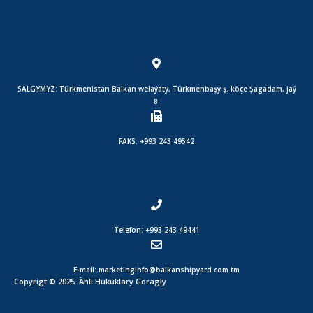
SALGYMYZ: Türkmenistan Balkan welaýaty, Türkmenbaşy ş. köçe Şagadam, jaý
8.
FAKS: +993 243 49542
Telefon: +993 243 49441
E-mail: marketinginfo@balkanshipyard.com.tm
Copyrigt © 2025. Ähli Hukuklary Goragly