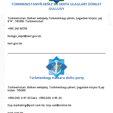
TÜRKMENISTANYŇ DEŇIZ WE DERÝA ULAGLARY DÖWLET
GULLUGY
Türkmenistan, Balkan welaýaty,Türkmenbaşy şäheri, Şagadam köçesi, jaý
8″A”, 745000, Türkmenistan
+993 243 60793
foreign_dept@tmrl.gov.tm
tmrl.gov.tm
Türkmenbaşy Halkara deňiz porty
Türkmenistan, Balkan welaýaty, Türkmenbaşy şäheri, Şagadam köçesi 8 jaý.
Index: 745000
+993(243) 4-91-92 Faks: +993(243) 4-95-24
tisp.marketing@port.com.tm, tisp.cad@online.tm
port.com.tm