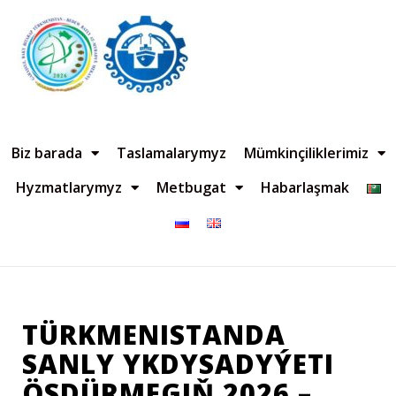
Biz barada
Taslamalarymyz
Mümkinçiliklerimiz
Hyzmatlarymyz
Metbugat
Habarlaşmak
TÜRKMENISTANDA
SANLY YKDYSADYÝETI
ÖSDÜRMEGIŇ 2026 –