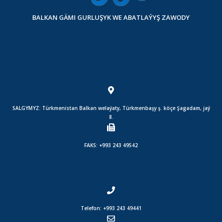
BALKAN GÄMI GURLUŞYK WE ABATLAÝYŞ ZAWODY
SALGYMYZ: Türkmenistan Balkan welaýaty, Türkmenbaşy ş. köçe Şagadam, jaý
8.
FAKS: +993 243 49542
Telefon: +993 243 49441