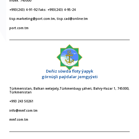
Index: 745000
+993(243) 4-91-92 Faks: +993(243) 4-95-24
tisp.marketing@port.com.tm, tisp.cad@online.tm
port.com.tm
Deňiz söwda floty ýapyk
görnüşli paýdalar jemgyýeti
Türkmenistan, Balkan welaýaty,Türkmenbaşy şäheri, Bahry-Hazar 1, 745000,
Türkmenistan
+993 243 50261
info@mmf.com.tm
mmf.com.tm