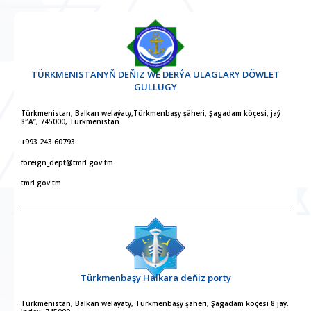
TÜRKMENISTANYŇ DEŇIZ WE DERÝA ULAGLARY DÖWLET
GULLUGY
Türkmenistan, Balkan welaýaty,Türkmenbaşy şäheri, Şagadam köçesi, jaý
8″A”, 745000, Türkmenistan
+993 243 60793
foreign_dept@tmrl.gov.tm
tmrl.gov.tm
Türkmenbaşy Halkara deňiz porty
Türkmenistan, Balkan welaýaty, Türkmenbaşy şäheri, Şagadam köçesi 8 jaý.