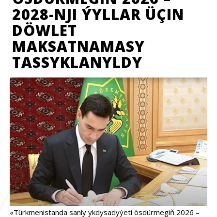
2028-NJI ÝYLLAR ÜÇIN
DÖWLET
MAKSATNAMASY
TASSYKLANYLDY
«Türkmenistanda sanly ykdysadyýeti ösdürmegiň 2026 –