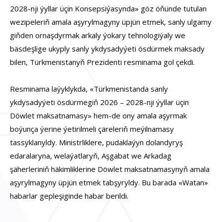
2028-nji ýyllar üçin Konsepsiýasynda» göz öňünde tutulan
wezipeleriň amala aşyrylmagyny üpjün etmek, sanly ulgamy
giňden ornaşdyrmak arkaly ýokary tehnologiýaly we
bäsdeşlige ukyply sanly ykdysadyýeti ösdürmek maksady
bilen, Türkmenistanyň Prezidenti resminama gol çekdi.
Resminama laýyklykda, «Türkmenistanda sanly
ykdysadyýeti ösdürmegiň 2026 – 2028-nji ýyllar üçin
Döwlet maksatnamasy» hem-de ony amala aşyrmak
boýunça ýerine ýetirilmeli çäreleriň meýilnamasy
tassyklanyldy. Ministrliklere, pudaklaýyn dolandyryş
edaralaryna, welaýatlaryň, Aşgabat we Arkadag
şäherleriniň häkimliklerine Döwlet maksatnamasynyň amala
aşyrylmagyny üpjün etmek tabşyryldy. Bu barada «Watan»
habarlar gepleşiginde habar berildi.