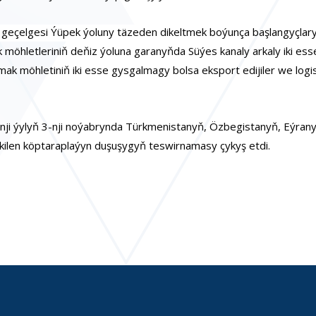
 geçelgesi Ýüpek ýoluny täzeden dikeltmek boýunça başlangyçlar
k möhletleriniň deňiz ýoluna garanyňda Süýes kanaly arkaly iki es
ak möhletiniň iki esse gysgalmagy bolsa eksport edijiler we logis
nji ýylyň 3-nji noýabrynda Türkmenistanyň, Özbegistanyň, Eýran
çekilen köptaraplaýyn duşuşygyň teswirnamasy çykyş etdi.