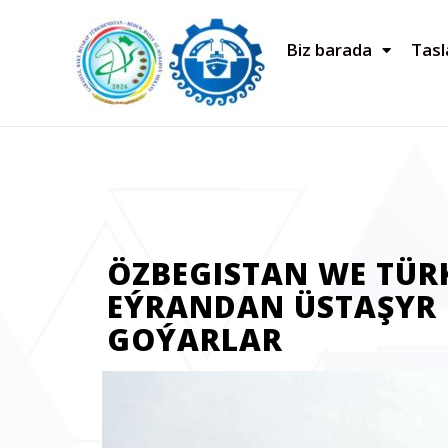
Biz barada
Tas
ÖZBEGISTAN WE TÜR
EÝRANDAN ÜSTAŞYR
GOÝARLAR