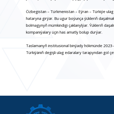
Özbegistan – Türkmenistan – Eýran – Türkiýe ulag
hataryna girýär. Bu ugur boýunça ýükleriň daşalma
bolmagynyň mümkindigi çaklanylýar. Ýükleriň daşalm
kompaniýalary üçin has amatly bolup durýar.
Taslamanyň institusional binýady hökmünde 2023-
Türkiýäniň degişli ulag edaralary tarapyndan gol 