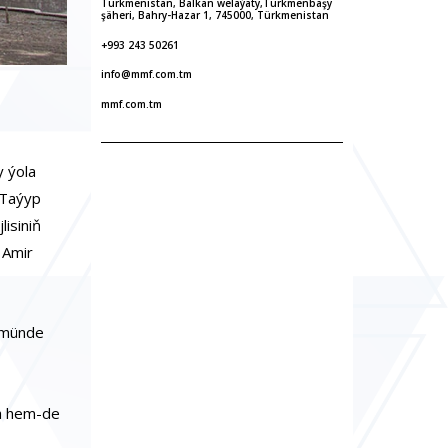
Türkmenistan, Balkan welaýaty,Türkmenbaşy
şäheri, Bahry-Hazar 1, 745000, Türkmenistan
+993 243 50261
info@mmf.com.tm
mmf.com.tm
y ýola
 Taýyp
isiniň
 Amir
ökmünde
ga hem-de