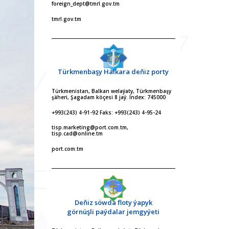
foreign_dept@tmrl.gov.tm
tmrl.gov.tm
Türkmenbaşy Halkara deňiz porty
Türkmenistan, Balkan welaýaty, Türkmenbaşy
şäheri, Şagadam köçesi 8 jaý. Index: 745000
+993(243) 4-91-92 Faks: +993(243) 4-95-24
tisp.marketing@port.com.tm,
tisp.cad@online.tm
port.com.tm
Deňiz söwda floty ýapyk
görnüşli paýdalar jemgyýeti