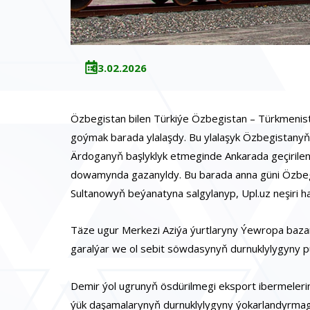
03.02.2026
Özbegistan bilen Türkiýe Özbegistan – Türkmenista
goýmak barada ylalaşdy. Bu ylalaşyk Özbegistanyň
Ärdoganyň başlyklyk etmeginde Ankarada geçirilen 
dowamynda gazanyldy. Bu barada anna güni Özbegist
Sultanowyň beýanatyna salgylanyp, Upl.uz neşiri ha
Täze ugur Merkezi Aziýa ýurtlaryny Ýewropa baza
garalýar we ol sebit söwdasynyň durnuklylygyny p
Demir ýol ugrunyň ösdürilmegi eksport ibermelerini
ýük daşamalarynyň durnuklylygyny ýokarlandyrmaga 