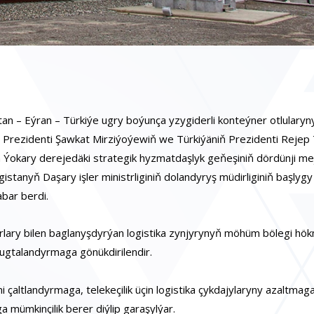
n – Eýran – Türkiýe ugry boýunça yzygiderli konteýner otlularyn
 Prezidenti Şawkat Mirziýoýewiň we Türkiýäniň Prezidenti Rejep
Ýokary derejedäki strategik hyzmatdaşlyk geňeşiniň dördünji mejl
anyň Daşary işler ministrliginiň dolandyryş müdirliginiň başlygy
bar berdi.
rlary bilen baglanyşdyrýan logistika zynjyrynyň möhüm bölegi h
ugtalandyrmaga gönükdirilendir.
 çaltlandyrmaga, telekeçilik üçin logistika çykdajylaryny azaltma
mümkinçilik berer diýlip garaşylýar.