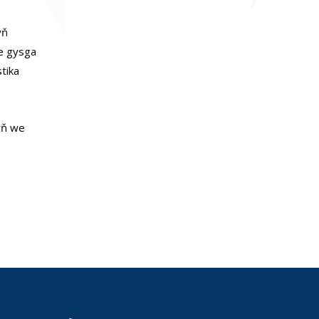
yň
se gysga
tika
yň we