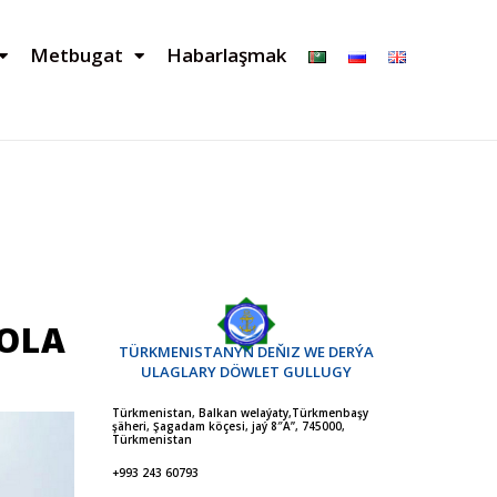
Metbugat
Habarlaşmak
OLA
TÜRKMENISTANYŇ DEŇIZ WE DERÝA
ULAGLARY DÖWLET GULLUGY
Türkmenistan, Balkan welaýaty,Türkmenbaşy
şäheri, Şagadam köçesi, jaý 8″A”, 745000,
Türkmenistan
+993 243 60793