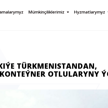
lamalarymyz
Mümkinçiliklerimiz
Hyzmatlarymyz
KIÝE TÜRKMENISTANDAN,
 KONTEÝNER OTLULARYNY Ý