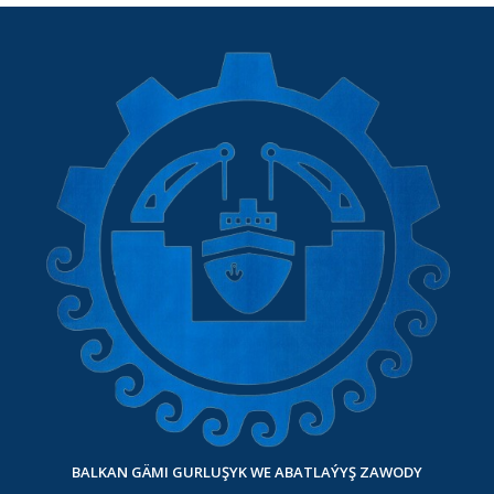
BALKAN GÄMI GURLUŞYK WE ABATLAÝYŞ ZAWODY