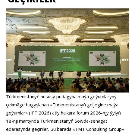
Türkmenistanyň hususy pudagyna maýa goýumlaryny
çekmäge bagyşlanan «Türkmenistanyň geljegine maýa
goýumlar» (IFT 2026) atly halkara forum 2026-njy ýylyň
18-nji martynda Türkmenistanyň Söwda-senagat
edarasynda geçiriler. Bu barada
«TMT Consulting Group»