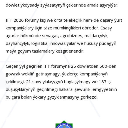
döwlet ykdysady syýasatynyň çäklerinde amala aşyrylýar.
IFT 2026 forumy kiçi we orta telekeçilik hem-de daşary ýurt
kompaniýalary üçin täze mümkinçilikleri döreder. Esasy
ugurlar hökmünde senagat, agrobiznes, maldarçylyk,
daýhançylyk, logistika, innowasiýalar we hususy pudagyň
maýa goýum taslamalary kesgitlenendir.
Geçen ýyl geçirilen IFT forumyna 25 döwletden 500-den
gowrak wekiliň gatnaşmagy, ýüzlerçe kompaniýanyň
çekilmegi, 21 sany ylalaşygyň baglaşylmagy we 187 iş
duşuşyklarynyň geçirilmegi halkara işewürlik jemgyýetiniň
bu çärä bolan ýokary gyzyklanmasyny görkezdi.