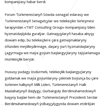
kompaniýasy
habar berdi.
Forum Türkmenistanyň Söwda-senagat edarasy we
Türkmenistanyň Senagatçylar we telekeçiler birleşmesi
tarapyndan
«TMT Consulting Group» kompaniýasy bilen
hyzmatdaşlykda
guralýar. Gatnaşyjylaryň hasaba alnyşy
dowam edip, bu telekeçilere çärä gatnaşmaklaryny
öňünden meýilleşdirmäge, daşary ýurt hyzmatdaşlaryny
çagyrmaga we maýa goýum başlangyçlaryny taýýarlamaga
mümkinçilik berýär.
Hususy pudagy ösdürmek, telekeçilik başlangyçlaryny
goldamak we maýa goýumlaryny çekmek boýunça bu çäre
türkmen halkynyň Milli Lideri, Türkmenistanyň Halk
Maslahatynyň Başlygy, Gurbanguly Berdimuhamedowyň
başyny başlan hem-de Türkmenistanyň Prezidenti Serdar
Berdimuhamedowyň ýolbaşçylygynda dowam etdirilýän