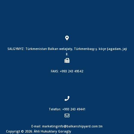
SALGYMYZ: Türkmenistan Balkan welaýaty, Türkmenbaşy ş. köçe Şagadam, jaý
8.
FAKS: +993 243 49542
Telefon: +993 243 49441
E-mail: marketinginfo@balkanshipyard.com.tm
Copyrigt © 2026. Ähli Hukuklary Goragly