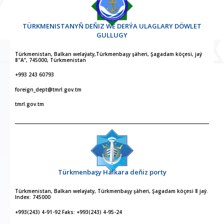
TÜRKMENISTANYŇ DEŇIZ WE DERÝA ULAGLARY DÖWLET
GULLUGY
Türkmenistan, Balkan welaýaty,Türkmenbaşy şäheri, Şagadam köçesi, jaý
8″A”, 745000, Türkmenistan
+993 243 60793
foreign_dept@tmrl.gov.tm
tmrl.gov.tm
Türkmenbaşy Halkara deňiz porty
Türkmenistan, Balkan welaýaty, Türkmenbaşy şäheri, Şagadam köçesi 8 jaý.
Index: 745000
+993(243) 4-91-92 Faks: +993(243) 4-95-24