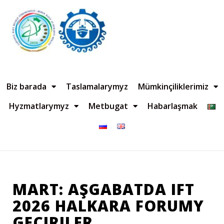
Biz barada
Taslamalarymyz
Mümkinçiliklerimiz
Hyzmatlarymyz
Metbugat
Habarlaşmak
MART: AŞGABATDA IFT
2026 HALKARA FORUMY
GEÇIRILER