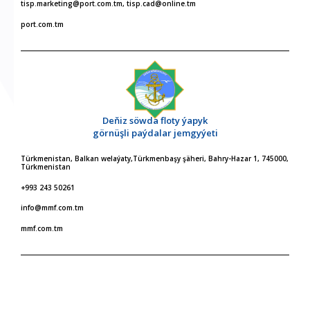
tisp.marketing@port.com.tm, tisp.cad@online.tm
port.com.tm
Deňiz söwda floty ýapyk
görnüşli paýdalar jemgyýeti
Türkmenistan, Balkan welaýaty,Türkmenbaşy şäheri, Bahry-Hazar 1, 745000,
Türkmenistan
+993 243 50261
info@mmf.com.tm
mmf.com.tm