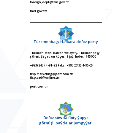
foreign_dept@tmrl.gov.tm
tmrl.gov.tm
Türkmenbaşy Halkara deňiz porty
Türkmenistan, Balkan welaýaty, Türkmenbaşy
şäheri, Şagadam köçesi 8 jaý. Index: 745000
+993(243) 4-91-92 Faks: +993(243) 4-95-24
tisp.marketing@port.com.tm,
tisp.cad@online.tm
port.com.tm
Deňiz söwda floty ýapyk
görnüşli paýdalar jemgyýeti