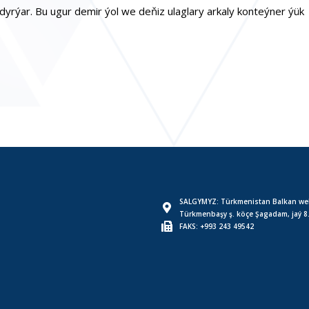
dyrýar. Bu ugur demir ýol we deňiz ulaglary arkaly konteýner ýük
SALGYMYZ: Türkmenistan Balkan wel
Türkmenbaşy ş. köçe Şagadam, jaý 8
FAKS: +993 243 49542