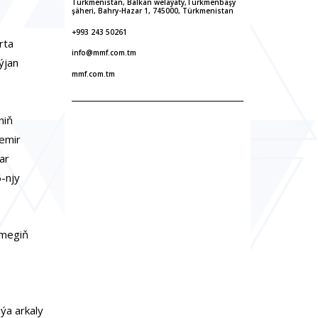
Türkmenistan, Balkan welaýaty,Türkmenbaşy
şäheri, Bahry-Hazar 1, 745000, Türkmenistan
+993 243 50261
rta
info@mmf.com.tm
ýjan
mmf.com.tm
niň
emir
ar
6-njy
tmegiň
ýa arkaly