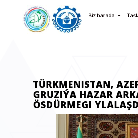
Biz barada
Tas
TÜRKMENISTAN, AZE
GRUZIÝA HAZAR AR
ÖSDÜRMEGI YLALAŞ