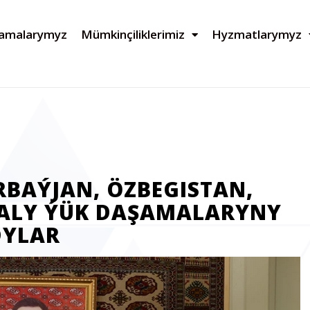
lamalarymyz
Mümkinçiliklerimiz
Hyzmatlarymyz
RBAÝJAN, ÖZBEGISTAN,
KALY ÝÜK DAŞAMALARYNY
DYLAR