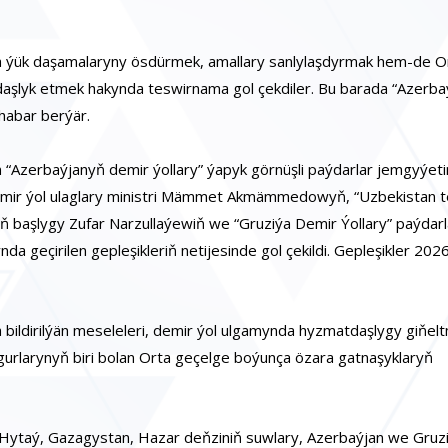
a ýük daşamalaryny ösdürmek, amallary sanlylaşdyrmak hem-de O
şlyk etmek hakynda teswirnama gol çekdiler. Bu barada “Azerba
 habar berýär.
Azerbaýjanyň demir ýollary” ýapyk görnüşli paýdarlar jemgyýeti
ir ýol ulaglary ministri Mämmet Akmämmedowyň, “Uzbekistan t
iň başlygy Zufar Narzullaýewiň we “Gruziýa Demir Ýollary” paýdarl
a geçirilen gepleşikleriň netijesinde gol çekildi. Gepleşikler 202
ildirilýän meseleleri, demir ýol ulgamynda hyzmatdaşlygy giňel
 ugurlarynyň biri bolan Orta geçelge boýunça özara gatnaşyklaryň
 Hytaý, Gazagystan, Hazar deňziniň suwlary, Azerbaýjan we Gruzi