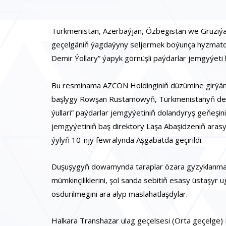
Türkmenistan, Azerbaýjan, Özbegistan we Gruziý
geçelgäniň ýagdaýyny seljermek boýunça hyzmatda
Demir Ýollary” ýapyk görnüşli paýdarlar jemgyýeti
Bu resminama AZCON Holdinginiň düzümine girýän “
başlygy Rowşan Rustamowyň, Türkmenistanyň dem
ýullari” paýdarlar jemgyýetiniň dolandyryş geňeşin
jemgyýetiniň baş direktory Laşa Abaşidzeniň arasynd
ýylyň 10-njy fewralynda Aşgabatda geçirildi.
Duşuşygyň dowamynda taraplar özara gyzyklanma b
mümkinçiliklerini, şol sanda sebitiň esasy üstaşyr
ösdürilmegini ara alyp maslahatlaşdylar.
Halkara Transhazar ulag geçelsesi (Orta geçelge)