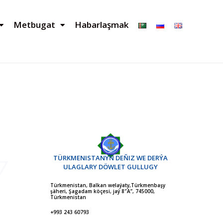
Metbugat
Habarlaşmak
TÜRKMENISTANYŇ DEŇIZ WE DERÝA
ULAGLARY DÖWLET GULLUGY
Türkmenistan, Balkan welaýaty,Türkmenbaşy
şäheri, Şagadam köçesi, jaý 8″A”, 745000,
Türkmenistan
+993 243 60793