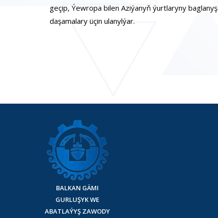
geçip, Ýewropa bilen Aziýanyň ýurtlaryny baglanyş
daşamalary üçin ulanylýar.
BALKAN GÄMI
GURLUŞYK WE
ABATLAÝYŞ ZAWODY