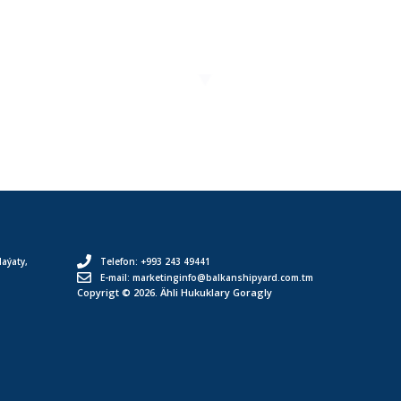
aýaty,
Telefon: +993 243 49441
.
E-mail: marketinginfo@balkanshipyard.com.tm
Copyrigt © 2026. Ähli Hukuklary Goragly