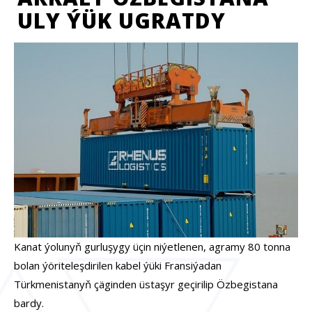
ULY ÝÜK UGRATDY
Kanat ýolunyň gurluşygy üçin niýetlenen, agramy 80 tonna
bolan ýöriteleşdirilen kabel ýüki Fransiýadan
Türkmenistanyň çäginden üstaşyr geçirilip Özbegistana
bardy.