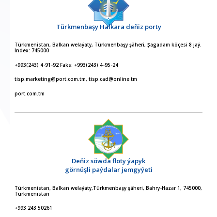
Türkmenbaşy Halkara deňiz porty
Türkmenistan, Balkan welaýaty, Türkmenbaşy şäheri, Şagadam köçesi 8 jaý.
Index: 745000
+993(243) 4-91-92 Faks: +993(243) 4-95-24
tisp.marketing@port.com.tm, tisp.cad@online.tm
port.com.tm
Deňiz söwda floty ýapyk
görnüşli paýdalar jemgyýeti
Türkmenistan, Balkan welaýaty,Türkmenbaşy şäheri, Bahry-Hazar 1, 745000,
Türkmenistan
+993 243 50261