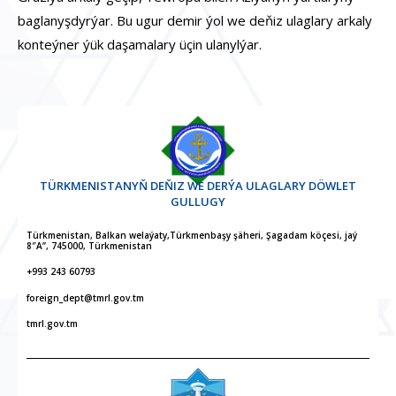
baglanyşdyrýar. Bu ugur demir ýol we deňiz ulaglary arkaly
konteýner ýük daşamalary üçin ulanylýar.
TÜRKMENISTANYŇ DEŇIZ WE DERÝA ULAGLARY DÖWLET
GULLUGY
Türkmenistan, Balkan welaýaty,Türkmenbaşy şäheri, Şagadam köçesi, jaý
8″A”, 745000, Türkmenistan
+993 243 60793
foreign_dept@tmrl.gov.tm
tmrl.gov.tm