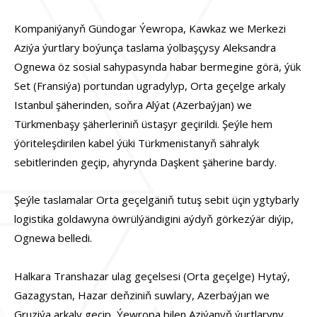
Kompaniýanyň Gündogar Ýewropa, Kawkaz we Merkezi
Aziýa ýurtlary boýunça taslama ýolbaşçysy Aleksandra
Ognewa öz sosial sahypasynda habar bermegine görä, ýük
Set (Fransiýa) portundan ugradylyp, Orta geçelge arkaly
Istanbul şäherinden, soňra Alýat (Azerbaýjan) we
Türkmenbaşy şäherleriniň üstaşyr geçirildi. Şeýle hem
ýöriteleşdirilen kabel ýüki Türkmenistanyň sähralyk
sebitlerinden geçip, ahyrynda Daşkent şäherine bardy.
Şeýle taslamalar Orta geçelgäniň tutuş sebit üçin ygtybarly
logistika goldawyna öwrülýändigini aýdyň görkezýär diýip,
Ognewa belledi.
Halkara Transhazar ulag geçelsesi (Orta geçelge) Hytaý,
Gazagystan, Hazar deňziniň suwlary, Azerbaýjan we
Gruziýa arkaly geçip, Ýewropa bilen Aziýanyň ýurtlaryny