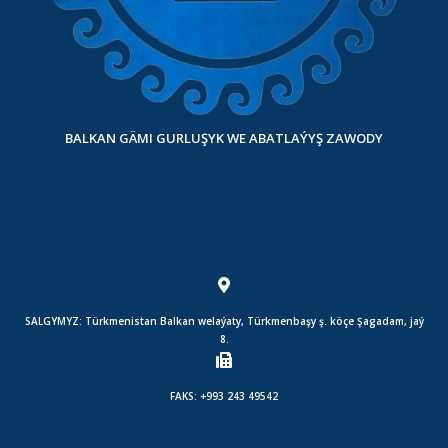
BALKAN GÄMI GURLUŞYK WE ABATLAÝYŞ ZAWODY
SALGYMYZ: Türkmenistan Balkan welaýaty, Türkmenbaşy ş. köçe Şagadam, jaý
8.
FAKS: +993 243 49542