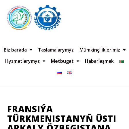
Biz barada
Taslamalarymyz
Mümkinçiliklerimiz
Hyzmatlarymyz
Metbugat
Habarlaşmak
FRANSIÝA
TÜRKMENISTANYŇ ÜSTI
ARKALY ÖZBEGISTANA