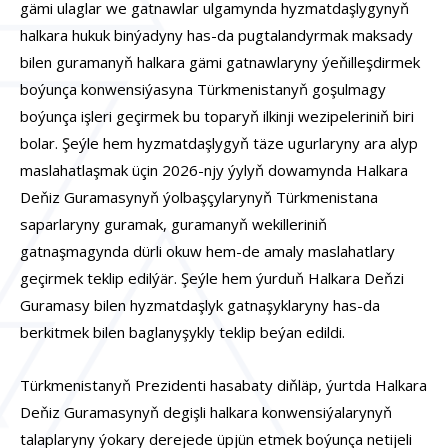
gämi ulaglar we gatnawlar ulgamynda hyzmatdaşlygynyň
halkara hukuk binýadyny has-da pugtalandyrmak maksady
bilen guramanyň halkara gämi gatnawlaryny ýeňilleşdirmek
boýunça konwensiýasyna Türkmenistanyň goşulmagy
boýunça işleri geçirmek bu toparyň ilkinji wezipeleriniň biri
bolar. Şeýle hem hyzmatdaşlygyň täze ugurlaryny ara alyp
maslahatlaşmak üçin 2026-njy ýylyň dowamynda Halkara
Deňiz Guramasynyň ýolbaşçylarynyň Türkmenistana
saparlaryny guramak, guramanyň wekilleriniň
gatnaşmagynda dürli okuw hem-de amaly maslahatlary
geçirmek teklip edilýär. Şeýle hem ýurduň Halkara Deňzi
Guramasy bilen hyzmatdaşlyk gatnaşyklaryny has-da
berkitmek bilen baglanyşykly teklip beýan edildi.
Türkmenistanyň Prezidenti hasabaty diňläp, ýurtda Halkara
Deňiz Guramasynyň degişli halkara konwensiýalarynyň
talaplaryny ýokary derejede üpjün etmek boýunça netijeli