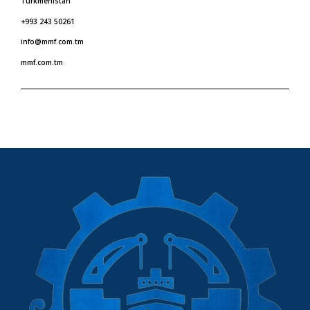
Türkmenistan
+993 243 50261
info@mmf.com.tm
mmf.com.tm