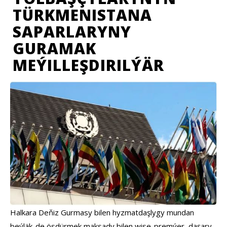
TÜRKMENISTANA
SAPARLARYNY
GURAMAK
MEÝILLEŞDIRILÝÄR
Halkara Deňiz Gurmasy bilen hyzmatdaşlygy mundan
beýläk-de ösdürmek maksady bilen wise-premýer, daşary