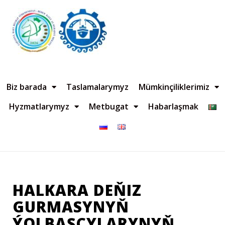
Biz barada
Taslamalarymyz
Mümkinçiliklerimiz
Hyzmatlarymyz
Metbugat
Habarlaşmak
HALKARA DEŇIZ
GURMASYNYŇ
ÝOLBAŞÇYLARYNYŇ