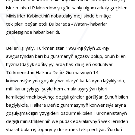
işler ministri R.Meredow şu gün sanly ulgam arkaly geçirilen
Ministrler Kabinetiniň nobatdaky mejlisinde birnäçe
teklipleri beýan etdi. Bu barada «Watan» habarlar
gepleşiginde habar berildi.
Bellenilişi ýaly, Türkmenistan 1993-nji ýylyň 26-njy
awgustyndan bäri bu guramanyň agzasy bolup, onuň bilen
hyzmatdaşlyk soňky ýyllarda has-da işjeň ösdürilýär.
Türkmenistan Halkara Deňiz Gurmasynyň 14
konwensiýasyna goşuldy we olaryň kadalaryna laýyklykda,
milli kanunçylygy, şeýle hem amala aşyrylýan işleri
kämilleşdirmek boýunça degişli çäreler görülýär. Şunuň bilen
baglylykda, Halkara Deňiz guramasynyň konwensiýalaryna
goşulyşmak işini yzygiderli ösdürmek bilen Türkmenistanyň
degişli ministrlikleriniň we pudak edaralarynyň wekillerinden
ybarat bolan iş toparyny döretmek teklip edilýär. Ýurduň