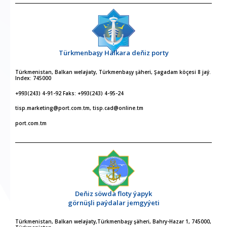
Türkmenbaşy Halkara deňiz porty
Türkmenistan, Balkan welaýaty, Türkmenbaşy şäheri, Şagadam köçesi 8 jaý.
Index: 745000
+993(243) 4-91-92 Faks: +993(243) 4-95-24
tisp.marketing@port.com.tm, tisp.cad@online.tm
port.com.tm
Deňiz söwda floty ýapyk
görnüşli paýdalar jemgyýeti
Türkmenistan, Balkan welaýaty,Türkmenbaşy şäheri, Bahry-Hazar 1, 745000,