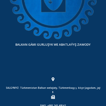
BALKAN GÄMI GURLUŞYK WE ABATLAÝYŞ ZAWODY
SALGYMYZ: Türkmenistan Balkan welaýaty, Türkmenbaşy ş. köçe Şagadam, jaý
8.
FAKS: +993 243 49542