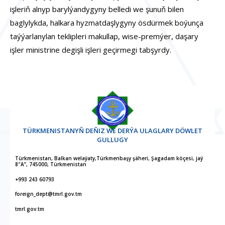
işleriň alnyp barylýandygyny belledi we şunuň bilen
baglylykda, halkara hyzmatdaşlygyny ösdürmek boýunça
taýýarlanylan teklipleri makullap, wise-premýer, daşary
işler ministrine degişli işleri geçirmegi tabşyrdy.
TÜRKMENISTANYŇ DEŇIZ WE DERÝA ULAGLARY DÖWLET
GULLUGY
Türkmenistan, Balkan welaýaty,Türkmenbaşy şäheri, Şagadam köçesi, jaý
8″A”, 745000, Türkmenistan
+993 243 60793
foreign_dept@tmrl.gov.tm
tmrl.gov.tm