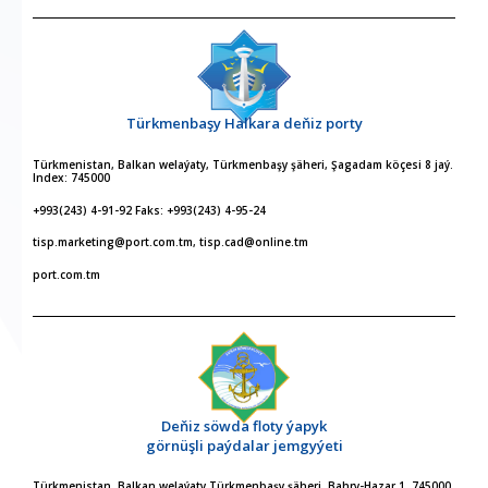
Türkmenbaşy Halkara deňiz porty
Türkmenistan, Balkan welaýaty, Türkmenbaşy şäheri, Şagadam köçesi 8 jaý.
Index: 745000
+993(243) 4-91-92 Faks: +993(243) 4-95-24
tisp.marketing@port.com.tm, tisp.cad@online.tm
port.com.tm
Deňiz söwda floty ýapyk
görnüşli paýdalar jemgyýeti
Türkmenistan, Balkan welaýaty,Türkmenbaşy şäheri, Bahry-Hazar 1, 745000,