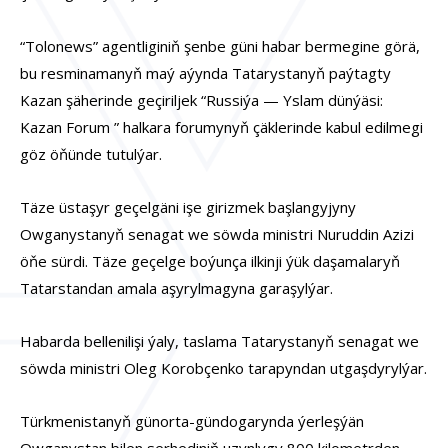
“Tolonews” agentliginiň şenbe güni habar bermegine görä,
bu resminamanyň maý aýynda Tatarystanyň paýtagty
Kazan şäherinde geçiriljek “Russiýa — Yslam dünýäsi:
Kazan Forum ” halkara forumynyň çäklerinde kabul edilmegi
göz öňünde tutulýar.
Täze üstaşyr geçelgäni işe girizmek başlangyjyny
Owganystanyň senagat we söwda ministri Nuruddin Azizi
öňe sürdi. Täze geçelge boýunça ilkinji ýük daşamalaryň
Tatarstandan amala aşyrylmagyna garaşylýar.
Habarda bellenilişi ýaly, taslama Tatarystanyň senagat we
söwda ministri Oleg Korobçenko tarapyndan utgaşdyrylýar.
Türkmenistanyň günorta-gündogarynda ýerleşýän