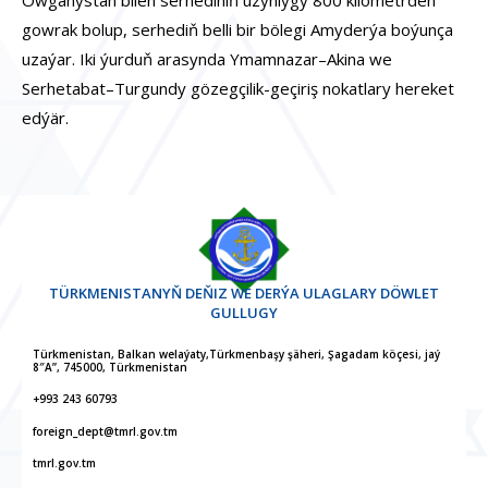
Owganystan bilen serhediniň uzynlygy 800 kilometrden
gowrak bolup, serhediň belli bir bölegi Amyderýa boýunça
uzaýar. Iki ýurduň arasynda Ymamnazar–Akina we
Serhetabat–Turgundy gözegçilik-geçiriş nokatlary hereket
edýär.
TÜRKMENISTANYŇ DEŇIZ WE DERÝA ULAGLARY DÖWLET
GULLUGY
Türkmenistan, Balkan welaýaty,Türkmenbaşy şäheri, Şagadam köçesi, jaý
8″A”, 745000, Türkmenistan
+993 243 60793
foreign_dept@tmrl.gov.tm
tmrl.gov.tm