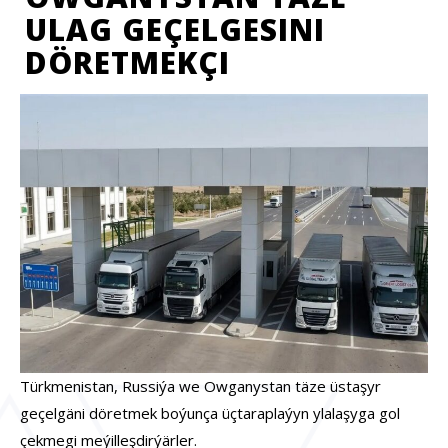
ULAG GEÇELGESINI
DÖRETMEKÇI
Türkmenistan, Russiýa we Owganystan täze üstaşyr
geçelgäni döretmek boýunça üçtaraplaýyn ylalaşyga gol
çekmegi meýilleşdirýärler.