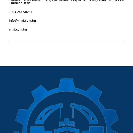
Türkmenistan
+993 243 50261
info@mmf.com.tm
mmf.com.tm