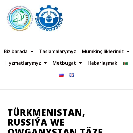
Biz barada
Taslamalarymyz
Mümkinçiliklerimiz
Hyzmatlarymyz
Metbugat
Habarlaşmak
TÜRKMENISTAN,
RUSSIÝA WE
OWGANYSTAN TÄZE