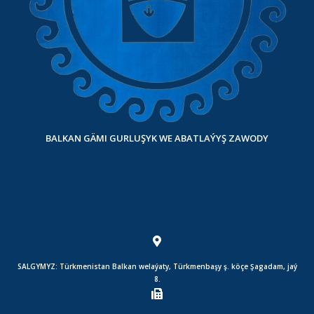
BALKAN GÄMI GURLUŞYK WE ABATLAÝYŞ ZAWODY
SALGYMYZ: Türkmenistan Balkan welaýaty, Türkmenbaşy ş. köçe Şagadam, jaý
8.