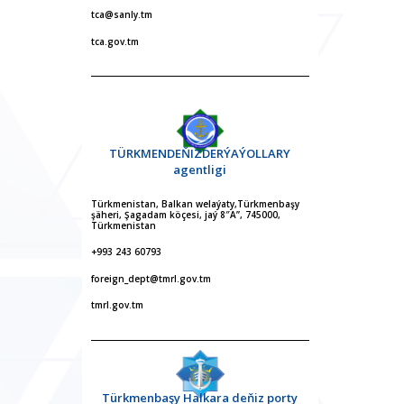
tca@sanly.tm
tca.gov.tm
TÜRKMENDEŇIZDERÝAÝOLLARY
agentligi
Türkmenistan, Balkan welaýaty,Türkmenbaşy
şäheri, Şagadam köçesi, jaý 8″A”, 745000,
Türkmenistan
+993 243 60793
foreign_dept@tmrl.gov.tm
tmrl.gov.tm
Türkmenbaşy Halkara deňiz porty