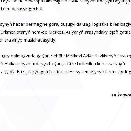
 Brýusselde Ýewropa Bileleşiginiň Halkara hyzmatdaşlyk boýunça
bilen duşuşyk geçirdi.
synyň habar bermegine görä, duşuşykda ulag-logistika bilen bagl
n Türkmenistanyň hem-de Merkezi Aziýanyň arasyndaky işjeň gatna
 ara alnyp maslahatlaşyldy.
 ugry bolmagynda galýar, sebäbi Merkezi Aziýa iki yklymyň strate
iň Halkara hyzmatdaşlyk boýunça täze bellenilen komissarynyň
 alşyldy. Bu saparyň gün tertibiniň esasy temasynyň hem ulag-log
14 Ýanwar