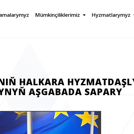
lamalarymyz
Mümkinçiliklerimiz
Hyzmatlarymyz
INIŇ HALKARA HYZMATDAŞL
YNYŇ AŞGABADA SAPARY