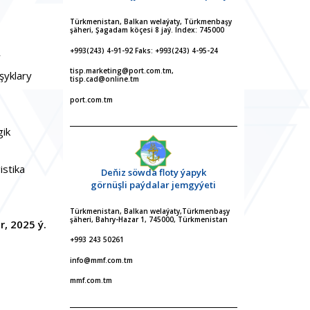
Türkmenistan, Balkan welaýaty, Türkmenbaşy
şäheri, Şagadam köçesi 8 jaý. Index: 745000
+993(243) 4-91-92 Faks: +993(243) 4-95-24
y
tisp.marketing@port.com.tm,
şyklary
tisp.cad@online.tm
port.com.tm
gik
istika
Deňiz söwda floty ýapyk
görnüşli paýdalar jemgyýeti
Türkmenistan, Balkan welaýaty,Türkmenbaşy
şäheri, Bahry-Hazar 1, 745000, Türkmenistan
, 2025 ý.
+993 243 50261
info@mmf.com.tm
mmf.com.tm