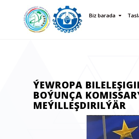
Biz barada
Tas
ÝEWROPA BILELEŞIG
BOÝUNÇA KOMISSAR
MEÝILLEŞDIRILÝÄR