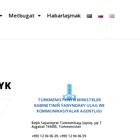
Metbugat
Habarlaşmak
YK
TÜRKMENISTANYŇ MINISTRLER
KABINETINIŇ ÝANYNDAKY ULAG WE
KOMMUNIKASIÝALAR AGENTLIGI
Beýik Saparmyrat Türkmenbaşy Şaýoly, jaý 7.
Aşgabat 744005, Türkmenistan
+993 12 94 06 29, +993 12 94 06 39