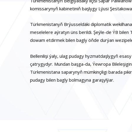
Türkmenistanyň Belgiýadaky ilçisi Sapar Pälwanow
komissarynyň kabinetiniň başlygy Lýusi Şestakowa 
Türkmenistanyň Brýusseldäki diplomatik wekilhana
meselelere aýratyn üns berildi. Şeýle-de ÝB bile
dowam etdirmek bilen bagly öňde durýan wezipeler
Bellenilişi ýaly, ulag pudagy hyzmatdaşlygyň esasy
çatrygydyr. Mundan başga-da, Ýewropa Bileleşigin
Türkmenistana saparynyň mümkinçiligi barada pikir
pudagy bilen bagly bolmagyna garaşylýar.