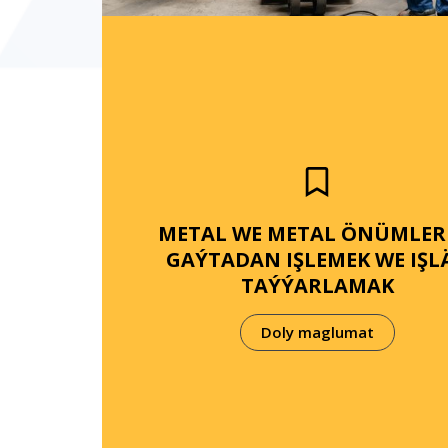
METAL WE METAL ÖNÜMLER
GAÝTADAN IŞLEMEK WE IŞL
TAÝÝARLAMAK
Doly maglumat