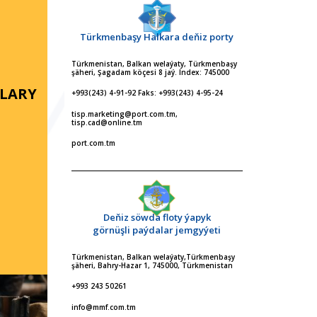
Türkmenbaşy Halkara deňiz porty
Türkmenistan, Balkan welaýaty, Türkmenbaşy
şäheri, Şagadam köçesi 8 jaý. Index: 745000
ALARY
+993(243) 4-91-92 Faks: +993(243) 4-95-24
tisp.marketing@port.com.tm,
tisp.cad@online.tm
port.com.tm
Deňiz söwda floty ýapyk
görnüşli paýdalar jemgyýeti
Türkmenistan, Balkan welaýaty,Türkmenbaşy
şäheri, Bahry-Hazar 1, 745000, Türkmenistan
+993 243 50261
info@mmf.com.tm