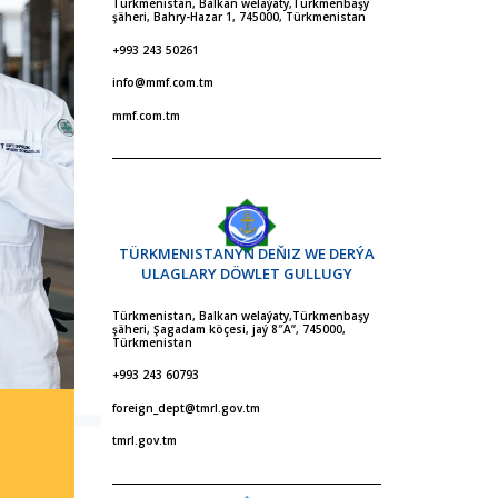
Türkmenistan, Balkan welaýaty,Türkmenbaşy
şäheri, Bahry-Hazar 1, 745000, Türkmenistan
+993 243 50261
info@mmf.com.tm
mmf.com.tm
TÜRKMENISTANYŇ DEŇIZ WE DERÝA
ULAGLARY DÖWLET GULLUGY
Türkmenistan, Balkan welaýaty,Türkmenbaşy
şäheri, Şagadam köçesi, jaý 8″A”, 745000,
Türkmenistan
+993 243 60793
foreign_dept@tmrl.gov.tm
tmrl.gov.tm