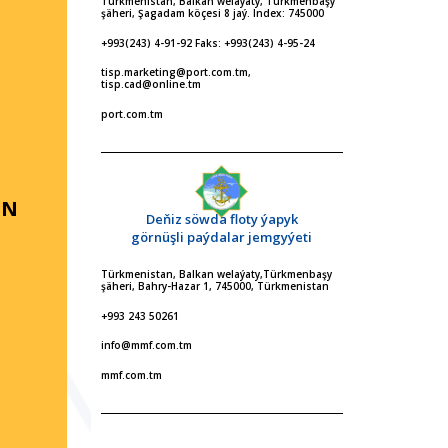
Türkmenistan, Balkan welaýaty, Türkmenbaşy
şäheri, Şagadam köçesi 8 jaý. Index: 745000
+993(243) 4-91-92 Faks: +993(243) 4-95-24
tisp.marketing@port.com.tm,
tisp.cad@online.tm
port.com.tm
IN
Deňiz söwda floty ýapyk
görnüşli paýdalar jemgyýeti
Türkmenistan, Balkan welaýaty,Türkmenbaşy
şäheri, Bahry-Hazar 1, 745000, Türkmenistan
+993 243 50261
info@mmf.com.tm
mmf.com.tm