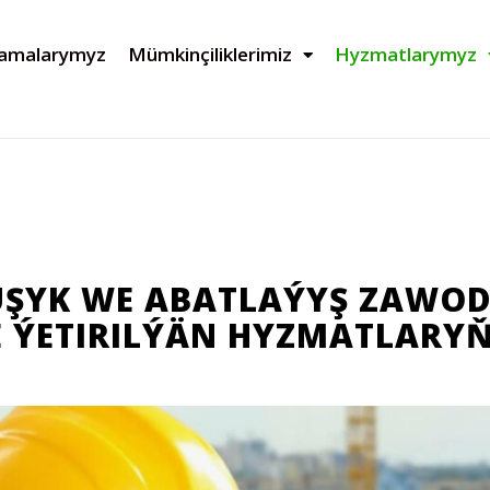
lamalarymyz
Mümkinçiliklerimiz
Hyzmatlarymyz
UŞYK WE ABATLAÝYŞ ZAWO
 ÝETIRILÝÄN HYZMATLARY