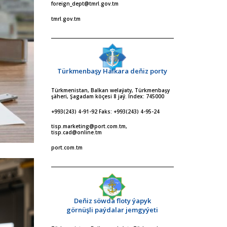
foreign_dept@tmrl.gov.tm
tmrl.gov.tm
Türkmenbaşy Halkara deňiz porty
Türkmenistan, Balkan welaýaty, Türkmenbaşy
şäheri, Şagadam köçesi 8 jaý. Index: 745000
+993(243) 4-91-92 Faks: +993(243) 4-95-24
tisp.marketing@port.com.tm,
tisp.cad@online.tm
port.com.tm
Deňiz söwda floty ýapyk
görnüşli paýdalar jemgyýeti