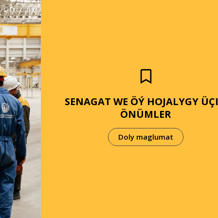
SENAGAT WE ÖÝ HOJALYGY ÜÇ
ÖNÜMLER
Doly maglumat