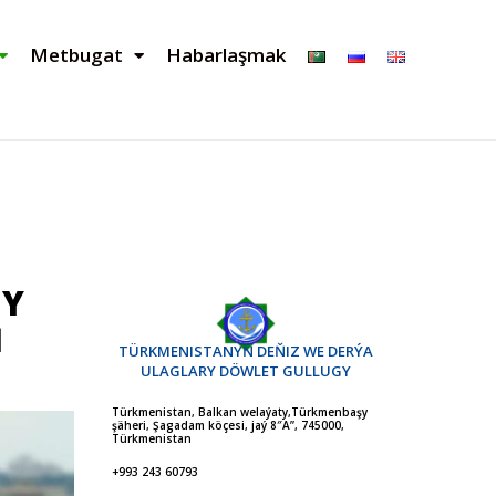
Metbugat
Habarlaşmak
DY
Ň
TÜRKMENISTANYŇ DEŇIZ WE DERÝA
ULAGLARY DÖWLET GULLUGY
Türkmenistan, Balkan welaýaty,Türkmenbaşy
şäheri, Şagadam köçesi, jaý 8″A”, 745000,
Türkmenistan
+993 243 60793