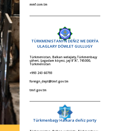
mmf.com.tm
TÜRKMENISTANYŇ DEŇIZ WE DERÝA
ULAGLARY DÖWLET GULLUGY
Türkmenistan, Balkan welaýaty,Türkmenbaşy
şäheri, Şagadam köçesi, jaý 8″A”, 745000,
Türkmenistan
+993 243 60793
foreign_dept@tmrl.gov.tm
tmrl.gov.tm
Türkmenbaşy Halkara deňiz porty