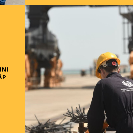
INI
ÄP