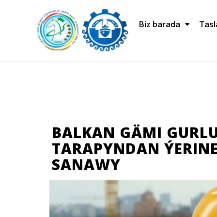
Biz barada
Tas
BALKAN GÄMI GURL
TARAPYNDAN ÝERINE
SANAWY