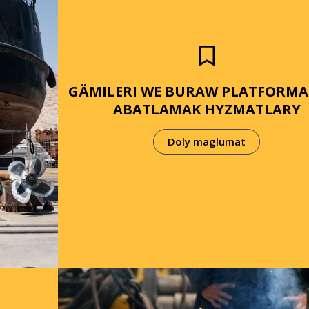
GÄMILERI WE BURAW PLATFORM
ABATLAMAK HYZMATLARY
Doly maglumat