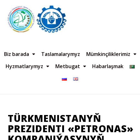
Biz barada
Taslamalarymyz
Mümkinçiliklerimiz
Hyzmatlarymyz
Metbugat
Habarlaşmak
TÜRKMENISTANYŇ
PREZIDENTI «PETRONAS»
KOMPANIÝASYNYŇ