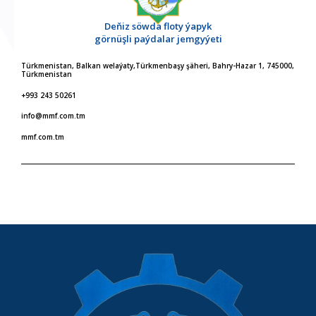
Deňiz söwda floty ýapyk
görnüşli paýdalar jemgyýeti
Türkmenistan, Balkan welaýaty,Türkmenbaşy şäheri, Bahry-Hazar 1, 745000,
Türkmenistan
+993 243 50261
info@mmf.com.tm
mmf.com.tm