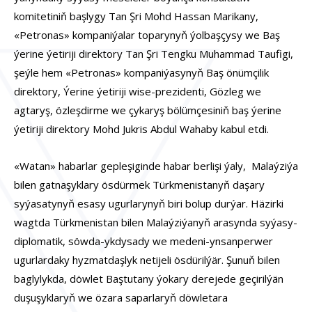
komitetiniň başlygy Tan Şri Mohd Hassan Marikany,
«Petronas» kompaniýalar toparynyň ýolbaşçysy we Baş
ýerine ýetiriji direktory Tan Şri Tengku Muhammad Taufigi,
şeýle hem «Petronas» kompaniýasynyň Baş önümçilik
direktory, Ýerine ýetiriji wise-prezidenti, Gözleg we
agtaryş, özleşdirme we çykaryş bölümçesiniň baş ýerine
ýetiriji direktory Mohd Jukris Abdul Wahaby kabul etdi.
«Watan» habarlar gepleşiginde habar berlişi ýaly, Malaýziýa
bilen gatnaşyklary ösdürmek Türkmenistanyň daşary
syýasatynyň esasy ugurlarynyň biri bolup durýar. Häzirki
wagtda Türkmenistan bilen Malaýziýanyň arasynda syýasy-
diplomatik, söwda-ykdysady we medeni-ynsanperwer
ugurlardaky hyzmatdaşlyk netijeli ösdürilýär. Şunuň bilen
baglylykda, döwlet Baştutany ýokary derejede geçirilýän
duşuşyklaryň we özara saparlaryň döwletara