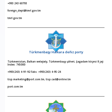
+993 243 60793
foreign_dept@tmrl.gov.tm
tmrl.gov.tm
Türkmenbaşy Halkara deňiz porty
Türkmenistan, Balkan welaýaty, Türkmenbaşy şäheri, Şagadam köçesi 8 jaý.
Index: 745000
+993(243) 4-91-92 Faks: +993(243) 4-95-24
tisp.marketing@port.com.tm, tisp.cad@online.tm
port.com.tm