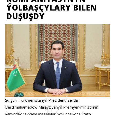
ÝOLBAŞÇYLARY BILEN
DUŞUŞDY
Şu gün Türkmenistanyň Prezidenti Serdar
Berdimuhamedow Malaýziýanyň Premýer-ministriniň
ýanyndaky syýasy meseleler boýunça konsultatiw