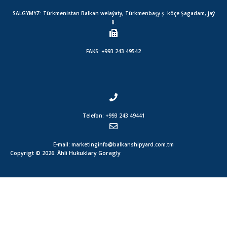
SALGYMYZ: Türkmenistan Balkan welaýaty, Türkmenbaşy ş. köçe Şagadam, jaý
8.
FAKS: +993 243 49542
Telefon: +993 243 49441
E-mail: marketinginfo@balkanshipyard.com.tm
Copyrigt © 2026. Ähli Hukuklary Goragly