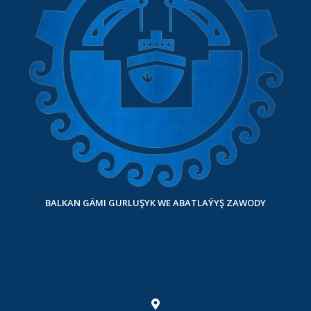
BALKAN GÄMI GURLUŞYK WE ABATLAÝYŞ ZAWODY