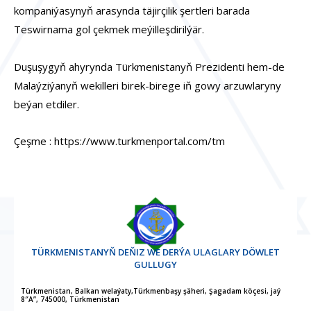
kompaniýasynyň arasynda täjirçilik şertleri barada
Teswirnama gol çekmek meýilleşdirilýär.
Duşuşygyň ahyrynda Türkmenistanyň Prezidenti hem-de
Malaýziýanyň wekilleri birek-birege iň gowy arzuwlaryny
beýan etdiler.
Çeşme : https://www.turkmenportal.com/tm
TÜRKMENISTANYŇ DEŇIZ WE DERÝA ULAGLARY DÖWLET
GULLUGY
Türkmenistan, Balkan welaýaty,Türkmenbaşy şäheri, Şagadam köçesi, jaý
8″A”, 745000, Türkmenistan