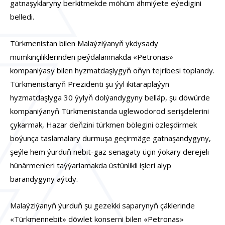
gatnaşyklaryny berkitmekde möhüm ähmiýete eýedigini
belledi.
Türkmenistan bilen Malaýziýanyň ykdysady
mümkinçiliklerinden peýdalanmakda «Petronas»
kompaniýasy bilen hyzmatdaşlygyň oňyn tejribesi toplandy.
Türkmenistanyň Prezidenti şu ýyl ikitaraplaýyn
hyzmatdaşlyga 30 ýylyň dolýandygyny belläp, şu döwürde
kompaniýanyň Türkmenistanda uglewodorod serişdelerini
çykarmak, Hazar deňzini türkmen bölegini özleşdirmek
boýunça taslamalary durmuşa geçirmäge gatnaşandygyny,
şeýle hem ýurduň nebit-gaz senagaty üçin ýokary derejeli
hünärmenleri taýýarlamakda üstünlikli işleri alyp
barandygyny aýtdy.
Malaýziýanyň ýurduň şu gezekki saparynyň çäklerinde
«Türkmennebit» döwlet konserni bilen «Petronas»