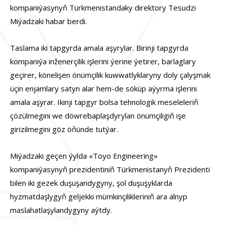
kompaniýasynyň Türkmenistandaky direktory Tesudzi
Miýadzaki habar berdi.
Taslama iki tapgyrda amala aşyrylar. Birinji tapgyrda
kompaniýa inženerçilik işlerini ýerine ýetirer, barlaglary
geçirer, könelişen önümçilik kuwwatlyklaryny doly çalyşmak
üçin enjamlary satyn alar hem-de söküp aýyrma işlerini
amala aşyrar. Ikinji tapgyr bolsa tehnologik meseleleriň
çözülmegini we döwrebaplaşdyrylan önümçiligiň işe
girizilmegini göz öňünde tutýar.
Miýadzaki geçen ýylda «Toyo Engineering»
kompaniýasynyň prezidentiniň Türkmenistanyň Prezidenti
bilen iki gezek duşuşandygyny, şol duşuşyklarda
hyzmatdaşlygyň geljekki mümkinçilikleriniň ara alnyp
maslahatlaşylandygyny aýtdy.