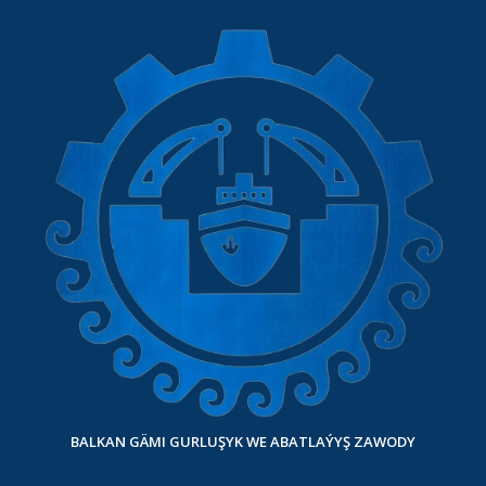
BALKAN GÄMI GURLUŞYK WE ABATLAÝYŞ ZAWODY