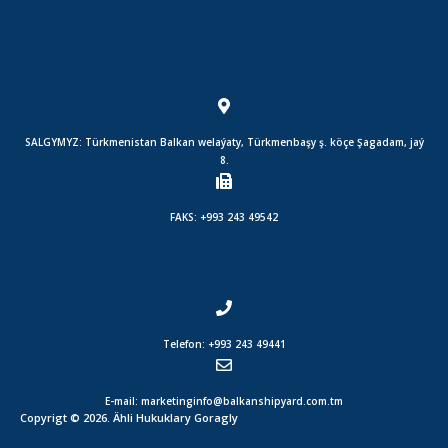
SALGYMYZ: Türkmenistan Balkan welaýaty, Türkmenbaşy ş. köçe Şagadam, jaý
8.
FAKS: +993 243 49542
Telefon: +993 243 49441
E-mail: marketinginfo@balkanshipyard.com.tm
Copyrigt © 2026. Ähli Hukuklary Goragly