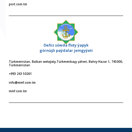
port.com.tm
Deňiz söwda floty ýapyk
görnüşli paýdalar jemgyýeti
Türkmenistan, Balkan welaýaty,Türkmenbaşy şäheri, Bahry-Hazar 1, 745000,
Türkmenistan
+993 243 50261
info@mmf.com.tm
mmf.com.tm