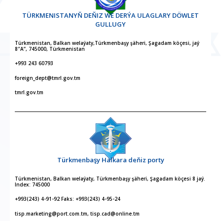
TÜRKMENISTANYŇ DEŇIZ WE DERÝA ULAGLARY DÖWLET
GULLUGY
Türkmenistan, Balkan welaýaty,Türkmenbaşy şäheri, Şagadam köçesi, jaý
8″A”, 745000, Türkmenistan
+993 243 60793
foreign_dept@tmrl.gov.tm
tmrl.gov.tm
Türkmenbaşy Halkara deňiz porty
Türkmenistan, Balkan welaýaty, Türkmenbaşy şäheri, Şagadam köçesi 8 jaý.
Index: 745000
+993(243) 4-91-92 Faks: +993(243) 4-95-24
tisp.marketing@port.com.tm, tisp.cad@online.tm