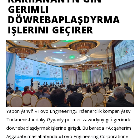
GERIMLI
DÖWREBAPLAŞDYRMA
IŞLERINI GEÇIRER
Ýaponiýanyň «Toyo Engineering» inženerçilik kompaniýasy
Türkmenistandaky Gyýanly polimer zawodyny giň gerimde
döwrebaplaşdyrmak işlerine girişdi. Bu barada «Ak şäherim
Aşgabat» maslahatynda «Toyo Engineering Corporation»