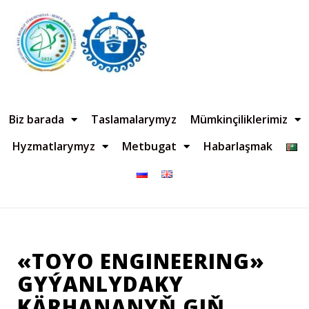
Biz barada
Taslamalarymyz
Mümkinçiliklerimiz
Hyzmatlarymyz
Metbugat
Habarlaşmak
«TOYO ENGINEERING»
GYÝANLYDAKY
KÄRHANANYŇ GIŇ