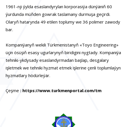
1961-nji ýylda esaslandyrylan korporasiýa dünýäniň 60
ýurdunda müňden gowrak taslamany durmuşa geçirdi.
Olaryň hatarynda 49 etilen toplumy we 36 polimer zawody
bar.
Kompaniýanyň wekili Türkmenistanyň «Toyo Engineering»
üçin ösüşiň esasy ugurlarynyň biridigini nygtady. Kompaniýa
tehniki-ykdysady esaslandyrmadan başlap, desgalary
işletmek we tehniki hyzmat etmek işlerine çenli toplumlaýyn
hyzmatlary hödürleýär.
Çeşme
:
https://www.turkmenportal.com/tm