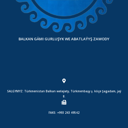
BALKAN GÄMI GURLUŞYK WE ABATLAÝYŞ ZAWODY
SALGYMYZ: Türkmenistan Balkan welaýaty, Türkmenbaşy ş. köçe Şagadam, jaý
8.
FAKS: +993 243 49542