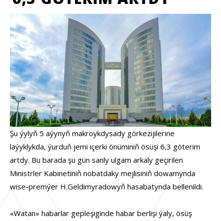
Şu ýylyň 5 aýynyň makroykdysady görkezijilerine
laýyklykda, ýurduň jemi içerki önüminiň ösüşi 6,3 göterim
artdy. Bu barada şu gün sanly ulgam arkaly geçirilen
Ministrler Kabinetiniň nobatdaky mejlisiniň dowamynda
wise-premýer H.Geldimyradowyň hasabatynda bellenildi.
«Watan» habarlar gepleşiginde habar berlişi ýaly, ösüş