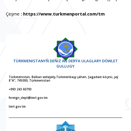
Çeşme
:
https://www.turkmenportal.com/tm
TÜRKMENISTANYŇ DEŇIZ WE DERÝA ULAGLARY DÖWLET
GULLUGY
Türkmenistan, Balkan welaýaty,Türkmenbaşy şäheri, Şagadam köçesi, jaý
8″A”, 745000, Türkmenistan
+993 243 60793
foreign_dept@tmrl.gov.tm
tmrl.gov.tm