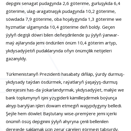
depgini senagat pudagynda 2,6 göterime, gurluşykda 6,4
göterime, ulag-aragatnaşyk pudagynda 10,2 göterime,
söwdada 7,9 göterime, oba hojalygynda 1,3 göterime we
hyzmatlar ulgamynda 10,4 göterime deň boldy. Geçen
ýylyň degişli döwri bilen deňeşdirilende şu ýylyň ýanwar-
maý aýlarynda jemi öndürilen önüm 10,4 göterim artyp,
ykdysadyýetiň pudaklarynda oňyn önümçilik netijeleri
gazanyldy.
Türkmenistanyň Prezidenti hasabaty diňläp, ýurdy durmuş-
ykdysady taýdan ösdürmek, raýatlaryň ýaşaýyş-durmuş
derejesini has-da ýokarlandyrmak, ykdysadyýet, maliýe we
bank toplumynyň işini yzygiderli kämilleşdirmek boýunça
alnyp barylýan işleri dowam etmegiň wajypdygyny belledi.
Şeýle hem döwlet Baştutany wise-premýere jemi içerki
önümiň ösüş depginini ýylyň ahyryna çenli bellenilen
derejede saklamak üçin zerur çäreleri görmegi tabşyrdy.