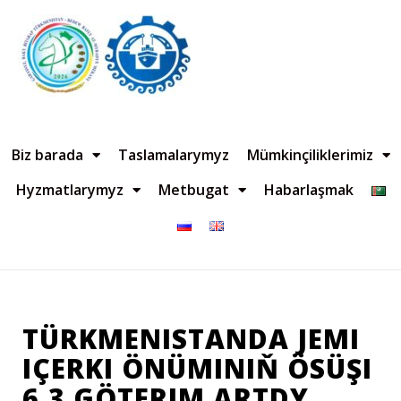
Biz barada
Taslamalarymyz
Mümkinçiliklerimiz
Hyzmatlarymyz
Metbugat
Habarlaşmak
TÜRKMENISTANDA JEMI
IÇERKI ÖNÜMINIŇ ÖSÜŞI
6,3 GÖTERIM ARTDY