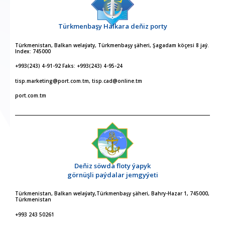
Türkmenbaşy Halkara deňiz porty
Türkmenistan, Balkan welaýaty, Türkmenbaşy şäheri, Şagadam köçesi 8 jaý.
Index: 745000
+993(243) 4-91-92 Faks: +993(243) 4-95-24
tisp.marketing@port.com.tm, tisp.cad@online.tm
port.com.tm
Deňiz söwda floty ýapyk
görnüşli paýdalar jemgyýeti
Türkmenistan, Balkan welaýaty,Türkmenbaşy şäheri, Bahry-Hazar 1, 745000,
Türkmenistan
+993 243 50261