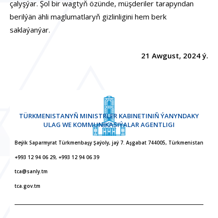
çalyşýar. Şol bir wagtyň özünde, müşderiler tarapyndan
berilýän ähli maglumatlaryň gizlinligini hem berk
saklaýanýar.
21 Awgust, 2024 ý.
TÜRKMENISTANYŇ MINISTRLER KABINETINIŇ ÝANYNDAKY
ULAG WE KOMMUNIKASIÝALAR AGENTLIGI
Beýik Saparmyrat Türkmenbaşy Şaýoly, jaý 7. Aşgabat 744005, Türkmenistan
+993 12 94 06 29, +993 12 94 06 39
tca@sanly.tm
tca.gov.tm