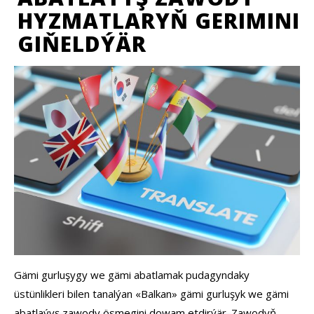
HYZMATLARYŇ GERIMINI
GIŇELDÝÄR
Gämi gurluşygy we gämi abatlamak pudagyndaky
üstünlikleri bilen tanalýan «Balkan» gämi gurluşyk we gämi
abatlaýyş zawody ösmegini dowam etdirýär. Zawodyň