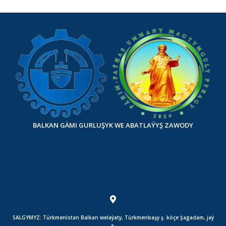
BALKAN GÄMI GURLUŞYK WE ABATLAÝYŞ ZAWODY
SALGYMYZ: Türkmenistan Balkan welaýaty, Türkmenbaşy ş. köçe Şagadam, jaý