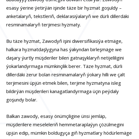
esasy ýerine ýetirýän işinde täze bir hyzmat goşuldy –
anketalaryň, tekstleriň, deklarasiýalaryň we dürli dillerdäki
resminamalaryň terjimesi hyzmaty.
Bu täze hyzmat, Zawodyň işini diwersifikasiýa etmäge,
halkara hyzmatdaşlygyna has ýakyndan birleşmäge we
daşary ýurtly müşderiler bilen gatnaşyklaryň netijeliligini
ýokarlandyrmaga mümkinçilik berer. Täze hyzmat, dürli
dillerdäki zerur bolan resminamalaryň ýokary hilli we çalt
terjimesini üpjün etmek bilen, terjime hyzmatyna isleg
bildirýän müşderileri kanagatlandyrmaga üçin peýdaly
goşundy bolar.
Balkan zawody, esasy önümçiligine ünsi jemläp,
müşderilere meseleleriň hemmetaraplaýyn çözülmegini
üpjün edip, mümkin boldugyça giň hyzmatlary hödürlemäge