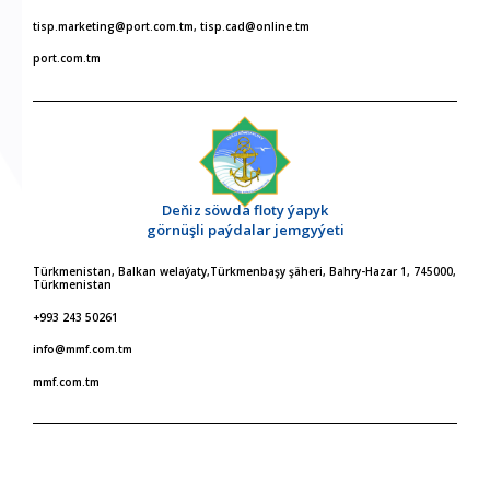
tisp.marketing@port.com.tm, tisp.cad@online.tm
port.com.tm
Deňiz söwda floty ýapyk
görnüşli paýdalar jemgyýeti
Türkmenistan, Balkan welaýaty,Türkmenbaşy şäheri, Bahry-Hazar 1, 745000,
Türkmenistan
+993 243 50261
info@mmf.com.tm
mmf.com.tm