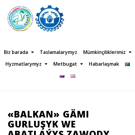
Biz barada
Taslamalarymyz
Mümkinçiliklerimiz
Hyzmatlarymyz
Metbugat
Habarlaşmak
«BALKAN» GÄMI
GURLUŞYK WE
ABATLAÝYŞ ZAWODY