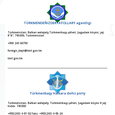
TÜRKMENDEŇIZDERÝAÝOLLARY agentligi
Türkmenistan, Balkan welaýaty,Türkmenbaşy şäheri, Şagadam köçesi, jaý
8″A”, 745000, Türkmenistan
+993 243 60793
foreign_dept@tmrl.gov.tm
tmrl.gov.tm
Türkmenbaşy Halkara deňiz porty
Türkmenistan, Balkan welaýaty, Türkmenbaşy şäheri, Şagadam köçesi 8 jaý.
Index: 745000
+993(243) 4-91-92 Faks: +993(243) 4-95-24