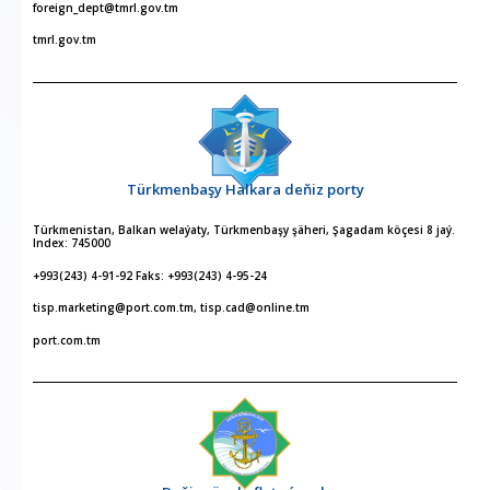
foreign_dept@tmrl.gov.tm
tmrl.gov.tm
Türkmenbaşy Halkara deňiz porty
Türkmenistan, Balkan welaýaty, Türkmenbaşy şäheri, Şagadam köçesi 8 jaý.
Index: 745000
+993(243) 4-91-92 Faks: +993(243) 4-95-24
tisp.marketing@port.com.tm, tisp.cad@online.tm
port.com.tm