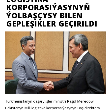
KORPORASIÝASYNYÑ
ÝOLBAŞÇYSY BILEN
GEPLEŞIKLER GEÇIRILDI
Türkmenistanyñ daşary işler ministri Raşid Meredow
Päkistanyñ Milli logistika korporasiýasynyñ Baş direktory