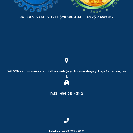
BALKAN GÄMI GURLUŞYK WE ABATLAÝYŞ ZAWODY
SALGYMYZ: Türkmenistan Balkan welaýaty, Türkmenbaşy ş. köçe Şagadam, jaý
8.
FAKS: +993 243 49542
Telefon: +993 243 49441