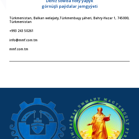
Deňiz söwda floty ýapyk
görnüşli paýdalar jemgyýeti
Türkmenistan, Balkan welaýaty,Türkmenbaşy şäheri, Bahry-Hazar 1, 745000,
Türkmenistan
+993 243 50261
info@mmf.com.tm
mmf.com.tm