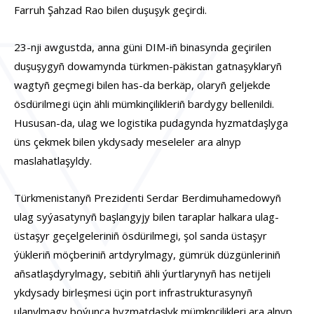
Farruh Şahzad Rao bilen duşuşyk geçirdi.
23-nji awgustda, anna güni DIM-iñ binasynda geçirilen
duşuşygyñ dowamynda türkmen-päkistan gatnaşyklaryñ
wagtyñ geçmegi bilen has-da berkäp, olaryñ geljekde
ösdürilmegi üçin ähli mümkinçilikleriñ bardygy bellenildi.
Hususan-da, ulag we logistika pudagynda hyzmatdaşlyga
üns çekmek bilen ykdysady meseleler ara alnyp
maslahatlaşyldy.
Türkmenistanyñ Prezidenti Serdar Berdimuhamedowyñ
ulag syýasatynyñ başlangyjy bilen taraplar halkara ulag-
üstaşyr geçelgeleriniñ ösdürilmegi, şol sanda üstaşyr
ýükleriñ möçberiniñ artdyrylmagy, gümrük düzgünleriniñ
añsatlaşdyrylmagy, sebitiñ ähli ýurtlarynyñ has netijeli
ykdysady birleşmesi üçin port infrastrukturasynyñ
ulanylmagy boýunça hyzmatdaşlyk mümknçilikleri ara alnyp