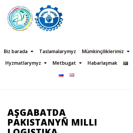
Biz barada
Taslamalarymyz
Mümkinçiliklerimiz
Hyzmatlarymyz
Metbugat
Habarlaşmak
AŞGABATDA
PAKISTANYÑ MILLI
LOGISTIKA