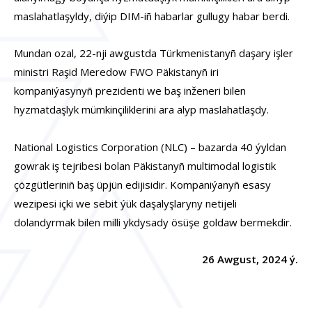
maslahatlaşyldy, diýip DIM-iñ habarlar gullugy habar berdi.
Mundan ozal, 22-nji awgustda Türkmenistanyñ daşary işler
ministri Raşid Meredow FWO Päkistanyñ iri
kompaniýasynyñ prezidenti we baş inženeri bilen
hyzmatdaşlyk mümkinçiliklerini ara alyp
maslahatlaşdy
.
National Logistics Corporation (NLC) – bazarda 40 ýyldan
gowrak iş tejribesi bolan Päkistanyñ multimodal logistik
çözgütleriniñ baş üpjün edijisidir. Kompaniýanyñ esasy
wezipesi içki we sebit ýük daşalyşlaryny netijeli
dolandyrmak bilen milli ykdysady ösüşe goldaw bermekdir.
26 Awgust, 2024 ý.