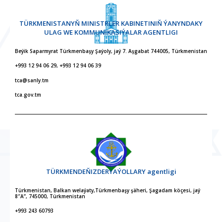
TÜRKMENISTANYŇ MINISTRLER KABINETINIŇ ÝANYNDAKY
ULAG WE KOMMUNIKASIÝALAR AGENTLIGI
Beýik Saparmyrat Türkmenbaşy Şaýoly, jaý 7. Aşgabat 744005, Türkmenistan
+993 12 94 06 29, +993 12 94 06 39
tca@sanly.tm
tca.gov.tm
TÜRKMENDEŇIZDERÝAÝOLLARY agentligi
Türkmenistan, Balkan welaýaty,Türkmenbaşy şäheri, Şagadam köçesi, jaý
8″A”, 745000, Türkmenistan
+993 243 60793